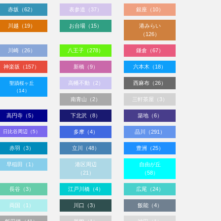
赤坂（62）
表参道（37）
銀座（10）
川越（19）
お台場（15）
港みらい
（126）
川崎（26）
八王子（278）
鎌倉（67）
神楽坂（157）
新橋（9）
六本木（18）
高幡不動（2）
西麻布（26）
聖蹟桜ヶ丘
（14）
南青山（2）
三軒茶屋（3）
高円寺（5）
下北沢（8）
築地（6）
日比谷周辺（5）
多摩（4）
品川（291）
赤羽（3）
立川（48）
豊洲（25）
早稲田（1）
港区周辺
自由が丘
（21）
（58）
長谷（3）
江戸川橋（4）
広尾（24）
両国（1）
川口（3）
飯能（4）