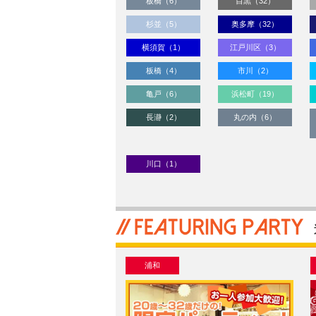
板橋（6）
目黒（32）
杉並（5）
奥多摩（32）
横須賀（1）
江戸川区（3）
板橋（4）
市川（2）
亀戸（6）
浜松町（19）
長瀞（2）
丸の内（6）
川口（1）
浦和