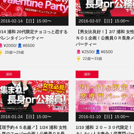
2016-02-14 【日】15:00〜
2016-02-07 【日】15:00〜
2/14 浦和 20代限定チョコっと恋する
【男女比良好！】2/7 浦和 女
バレンタインパーティー
ＮＯ１企画！公務員ＯＲ長身
パーティー
¥2000
/
¥6500
¥2500
/
¥6500
20歳〜29歳
22歳〜33歳
浦和
浦和
2016-01-24 【日】15:00〜
2016-01-10 【日】15:00〜
【現予約４５名越↗】1/24 浦和 女性
1/10 浦和 ２０～３０代限定
人気のスーパー企画！公務員ＯＲ長
キしたい人大集合！恋専門パ