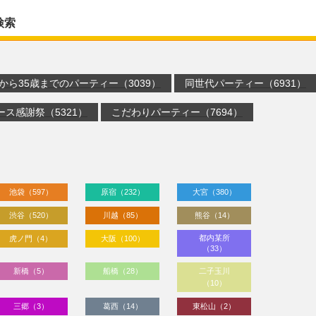
検索
歳から35歳までのパーティー（3039）
同世代パーティー（6931）
ース感謝祭（5321）
こだわりパーティー（7694）
池袋（597）
原宿（232）
大宮（380）
渋谷（520）
川越（85）
熊谷（14）
都内某所
虎ノ門（4）
大阪（100）
（33）
新橋（5）
船橋（28）
二子玉川
（10）
三郷（3）
葛西（14）
東松山（2）