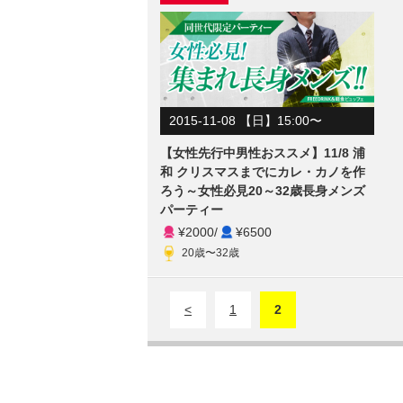
2015-11-08 【日】15:00〜
【女性先行中男性おススメ】11/8 浦
和 クリスマスまでにカレ・カノを作
ろう～女性必見20～32歳長身メンズ
パーティー
¥2000
/
¥6500
20歳〜32歳
<
1
2