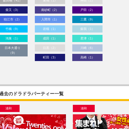
飯田橋（41）
巣鴨（1）
神田（1）
柴又（3）
南砂町（2）
戸田（2）
狛江市（2）
入間市（1）
三鷹（9）
竹橋（9）
岩槻（1）
蘇我（1）
鴻巣（1）
成田（1）
君津（1）
日本大通り
目黒（2）
川崎（6）
（9）
町田（3）
高崎（1）
過去のドラドラパーティー一覧
浦和
浦和