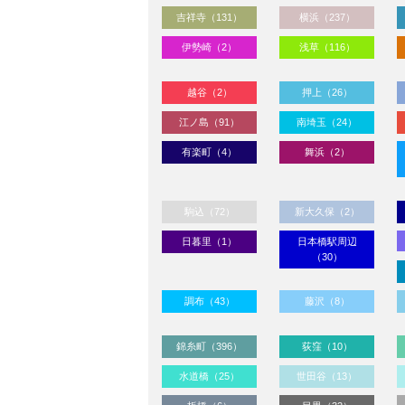
吉祥寺（131）
横浜（237）
伊勢崎（2）
浅草（116）
越谷（2）
押上（26）
江ノ島（91）
南埼玉（24）
有楽町（4）
舞浜（2）
駒込（72）
新大久保（2）
日暮里（1）
日本橋駅周辺
（30）
調布（43）
藤沢（8）
錦糸町（396）
荻窪（10）
水道橋（25）
世田谷（13）