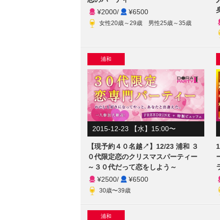
¥2000
/
¥6500
女性20歳～29歳 男性25歳～35歳
浦和
2015-12-23 【水】15:00〜
【現予約４０名越↗】12/23 浦和 ３
０代限定恋のクリスマスパーティー
～３０代だって恋をしよう～
¥2500
/
¥6500
30歳〜39歳
浦和