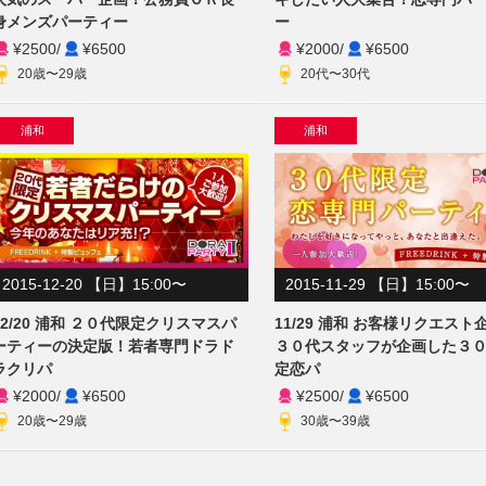
身メンズパーティー
ー
¥2500
/
¥6500
¥2000
/
¥6500
20歳〜29歳
20代〜30代
浦和
浦和
2015-12-20 【日】15:00〜
2015-11-29 【日】15:00〜
12/20 浦和 ２０代限定クリスマスパ
11/29 浦和 お客様リクエスト
ーティーの決定版！若者専門ドラド
３０代スタッフが企画した３
ラクリパ
定恋パ
¥2000
/
¥6500
¥2500
/
¥6500
20歳〜29歳
30歳〜39歳