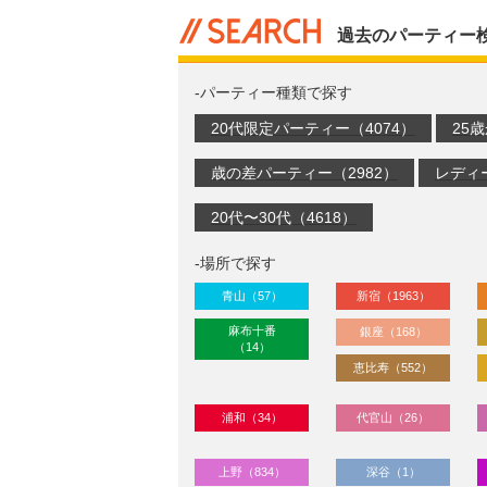
過去のパーティー
-パーティー種類で探す
20代限定パーティー（4074）
25
歳の差パーティー（2982）
レディ
20代〜30代（4618）
-場所で探す
青山（57）
新宿（1963）
麻布十番
銀座（168）
（14）
恵比寿（552）
浦和（34）
代官山（26）
上野（834）
深谷（1）