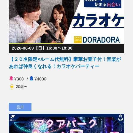
2026-08-09【日】16:30〜18:30
【２０名限定×ルーム代無料】豪華お菓子付！音楽が
あれば仲良くなれる！カラオケパーティー
¥300
/
¥4000
20歳〜
品川