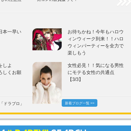
日本一早い
お待ちかね！今年もハロウ
ィンウィーク到来！！ハロ
ウィンパーティーを全力で
楽しもう
をしよ
女性必見！！気になる男性
ろしくお願
にモテる女性の共通点
【3/3】
「ドラブロ」
新着ブログ一覧 >>