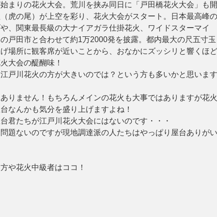
が始まりの花火大会。荒川を挟み同日に「戸田橋花火大会」も
柱（虎の尾）が上空を彩り、花火大会がスタート。日本最高峰
げや、関東最長級の大ナイアガラ仕掛花火、ワイドスターマイ
の戸田市と合わせて約1万2000発を披露。都内最大の尺五寸玉
上げ場所に観客席が近いことから、おなかにズッシリと響くほ
花火大会の醍醐味！
、江戸川花火の方が大きいのでは？という方も多いかと思いま
はありません！もちろんメインの花火も大事ではありますが花
屋台なんかも気分を盛り上げますよね！
屋台君たちが江戸川花火大会にはないのです・・・
は問題ないのですが現地調達派の人たちはやっぱり屋台ありが
う方や花火中級者はココ！