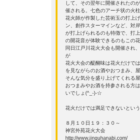
して、その翌年に開催されたの
催される。七色のアーチ状の火
花火師が作製した芸術玉の打上
ン、創作スターマインなど、対岸
が打上げられるのも特徴で、打
の開花音が体験できるのもこの
同日江戸川花火大会も開催され
が
花火大会の醍醐味は花火だけで
を見ながらのお酒やおつまみ、
そんな気分を盛り上げてくれる
おつまみやお酒を持参される方
いでしょ(^_-)-☆
花火だけでは満足できないとい
８月１０日１９：３０～
神宮外苑花火大会
http://www.jinguhanabi.com/