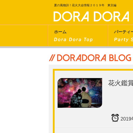
夏の風物詩！花火大会情報２０１９年 東京編
ホーム
パーティ
花火鑑
201