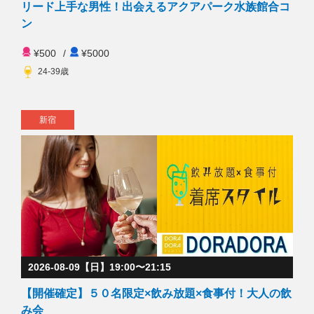
リード上手な男性！出会えるアクアパーク水族館合コ
ン
¥500
/
¥5000
24-39歳
新宿
2026-08-09【日】19:00〜21:15
【開催確定】５０名限定×飲み放題×食事付！大人の飲
み会