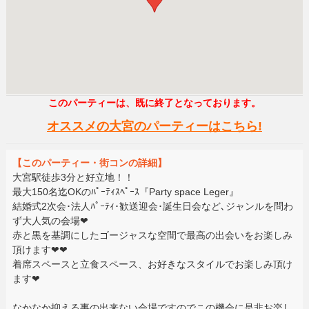
このパーティーは、既に終了となっております。
オススメの大宮のパーティーはこちら!
【このパーティー・街コンの詳細】
大宮駅徒歩3分と好立地！！
最大150名迄OKのﾊﾟｰﾃｨｽﾍﾟｰｽ『Party space Leger』
結婚式2次会･法人ﾊﾟｰﾃｨ･歓送迎会･誕生日会など､ジャンルを問わ
ず大人気の会場❤
赤と黒を基調にしたゴージャスな空間で最高の出会いをお楽しみ
頂けます❤❤
着席スペースと立食スペース、お好きなスタイルでお楽しみ頂け
ます❤
なかなか抑える事の出来ない会場ですのでこの機会に是非お楽し