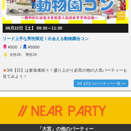
08月22日【土】 09:30～11:30
リード上手な男性限定！出会える動物園合コン
¥500
/
¥5000
女性26- 男性28-
★
3/8【日】は参加者続々！盛り上がり必至の他の人気パーティーも
見てみよう！
3/8【日】のパーティー一覧 >>
「大宮」の他のパーティー