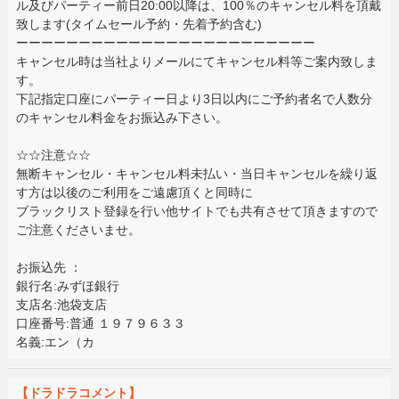
ル及びパーティー前日20:00以降は、100％のキャンセル料を頂戴
致します(タイムセール予約・先着予約含む)
ーーーーーーーーーーーーーーーーーーーーーーーー
キャンセル時は当社よりメールにてキャンセル料等ご案内致しま
す。
下記指定口座にパーティー日より3日以内にご予約者名で人数分
のキャンセル料金をお振込み下さい。
☆☆注意☆☆
無断キャンセル・キャンセル料未払い・当日キャンセルを繰り返
す方は以後のご利用をご遠慮頂くと同時に
ブラックリスト登録を行い他サイトでも共有させて頂きますので
ご注意くださいませ。
お振込先 ：
銀行名:みずほ銀行
支店名:池袋支店
口座番号:普通 １９７９６３３
名義:エン（カ
【ドラドラコメント】