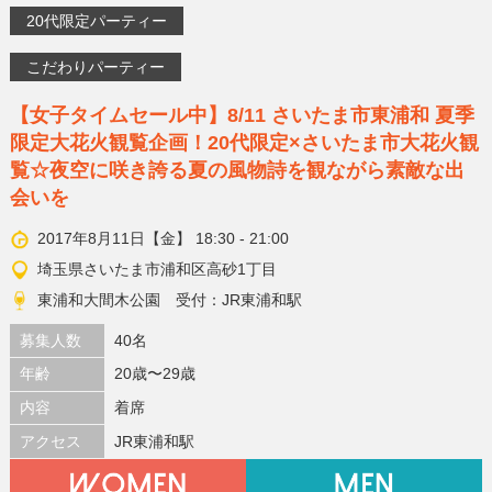
20代限定パーティー
こだわりパーティー
【女子タイムセール中】8/11 さいたま市東浦和 夏季
限定大花火観覧企画！20代限定×さいたま市大花火観
覧☆夜空に咲き誇る夏の風物詩を観ながら素敵な出
会いを
2017年8月11日【金】 18:30 - 21:00
埼玉県さいたま市浦和区高砂1丁目
東浦和大間木公園 受付：JR東浦和駅
募集人数
40名
年齢
20歳〜29歳
内容
着席
アクセス
JR東浦和駅