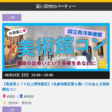
近い日付のパーティー
上野
08月23日【日】 13:00～15:00
【高身長１７０以上男性限定】1名参加限定落ち着いて出会える美術
館合コン
¥500
/
¥5000
女性26- 男性28-
上野