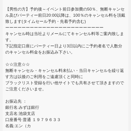
【男性の方】予約後～イベント前日参加費の50％、無断キャンセ
ル及びパーティー前日20:00以降は、100％のキャンセル料を頂戴
致します(タイムセール予約・先着予約含む)
ーーーーーーーーーーーーーーーーーーーーーーーー
キャンセル時は当社よりメールにてキャンセル料等ご案内致しま
す。
下記指定口座にパーティー日より3日以内にご予約者名で人数分
のキャンセル料金をお振込み下さい。
☆☆注意☆☆
無断キャンセル・キャンセル料未払い・当日キャンセルを繰り返
す方は以後のご利用をご遠慮頂くと同時に
ブラックリスト登録を行い他サイトでも共有させて頂きますので
ご注意くださいませ。
お振込先 ：
銀行名:みずほ銀行
支店名:池袋支店
口座番号:普通 １９７９６３３
名義:エン（カ