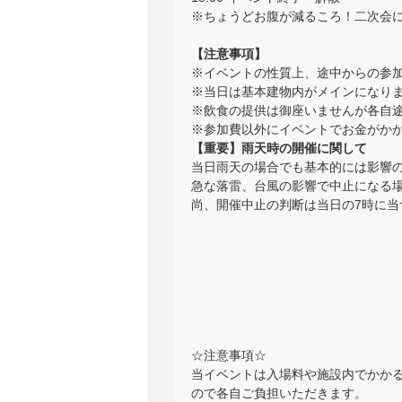
※ちょうどお腹が減るころ！二次会
【注意事項】
※イベントの性質上、途中からの参
※当日は基本建物内がメインになり
※飲食の提供は御座いませんが各自
※参加費以外にイベントでお金がか
【重要】雨天時の開催に関して
当日雨天の場合でも基本的には影響
急な落雷、台風の影響で中止になる
尚、開催中止の判断は当日の7時に
☆注意事項☆
当イベントは入場料や施設内でかか
ので各自ご負担いただきます。