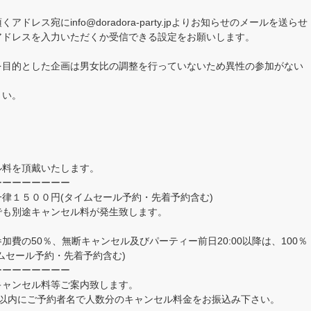
レス宛にinfo@doradora-party.jpよりお知らせのメールを送らせ
アドレスを入力いただくか受信できる設定をお願いします。
を目的とした企画は男女比の調整を行っていないため異性の参加がない
さい。
ル料を頂戴いたします。
ーーーーーーーー
律１５００円(タイムセール予約・先着予約含む)
でも別途キャンセル料が発生致します。
費の50％、無断キャンセル及びパーティー前日20:00以降は、100％
ムセール予約・先着予約含む)
ーーーーーーーー
キャンセル料等ご案内致します。
日以内にご予約者名で人数分のキャンセル料金をお振込み下さい。