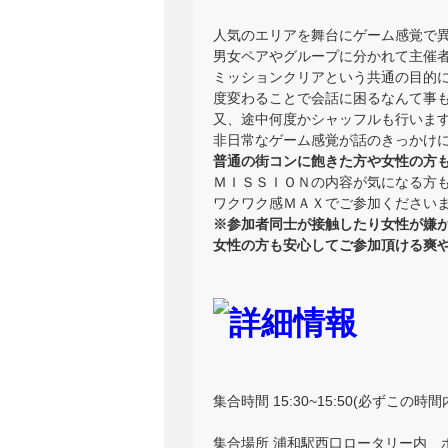
人気のエリアを舞台にゲーム感覚で
男女ペアやグループに分かれて主催者
ミッションクリアという共通の目的
度変わることで会話に困るなんて事
又、途中何度かシャッフルも行いま
非日常なゲーム感覚が話のきっかけ
普通の街コンに飽きた方や女性の方
ＭＩＳＳＩＯＮの内容が気になる方
ワクワク感ＭＡＸでご参加くださいませ(
※参加者同士が接触したり女性が嫌が
女性の方も安心してご参加頂ける爽
集合時間 15:30~15:50(必ずこの
集合場所 浦和駅西口ロータリー内 