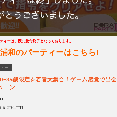
ティーは、既に受付終了となっております。
浦和のパーティーはこちら!
ティー
企画20~35歳限定☆若者大集合！ゲーム感覚で出
Ｎコン
00
６ 高砂1丁目