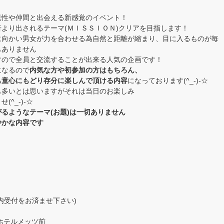
異性や仲間と出会える新感覚のイベント！
より出されるテーマ(ＭＩＳＳＩＯＮ)クリアを目指します！
に向かい男女が力を合わせる為自然と距離が縮まり、目に入るものが毎
もありません
すので全員と交流することが出来る人気の企画です！
になるので
内気な方や初参加の方はもちろん、
も童心にもどり存分に楽しんで頂ける内容
になっております(^_-)-☆
も多いとは思いますがそれは当日のお楽しみ
^_-)-☆
るようなテーマ(お題)は一切ありません
やかな内容です
時間内受付をお済ませ下さい)
ホテルメッツ前