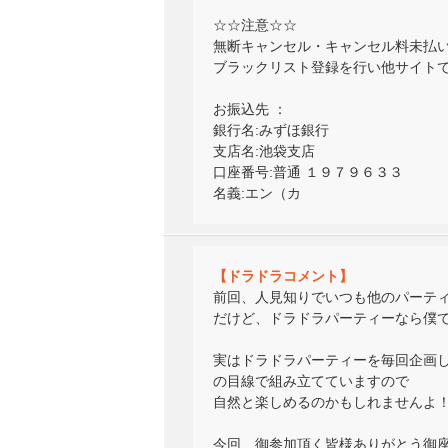
☆☆注意☆☆
無断キャンセル・キャンセル料未払
ブラックリスト登録を行い他サイト
お振込先 ：
銀行名:みずほ銀行
支店名:池袋支店
口座番号:普通 １９７９６３３
名義:エン（カ
【ドラドラコメント】
前回、人見知りでいつも他のパーテ
だけど、ドラドラパーティーなら僕でも
実はドラドラパーティーを毎回企画
の目線で組み立てていますので
自然と楽しめるのかもしれませんよ！？ｗ
今回、御参加頂く皆様ありがとう御