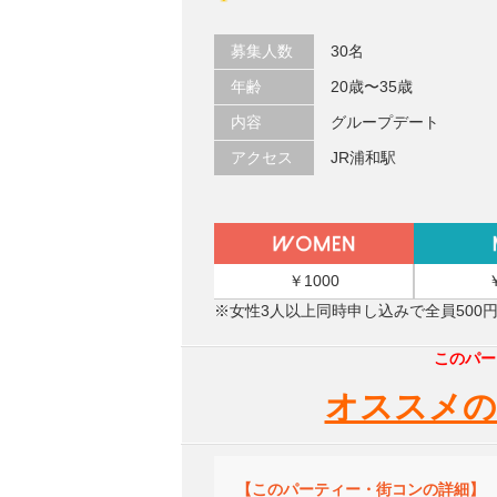
募集人数
30名
年齢
20歳〜35歳
内容
グループデート
アクセス
JR浦和駅
￥1000
※女性3人以上同時申し込みで全員500
このパー
オススメの
【このパーティー・街コンの詳細】