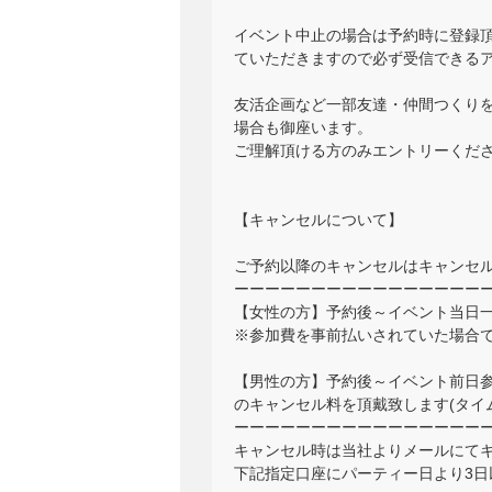
イベント中止の場合は予約時に登録頂くアド
ていただきますので必ず受信できる
友活企画など一部友達・仲間つくり
場合も御座います。
ご理解頂ける方のみエントリーくだ
【キャンセルについて】
ご予約以降のキャンセルはキャンセ
ーーーーーーーーーーーーーーーー
【女性の方】予約後～イベント当日一
※参加費を事前払いされていた場合
【男性の方】予約後～イベント前日参加
のキャンセル料を頂戴致します(タイ
ーーーーーーーーーーーーーーーー
キャンセル時は当社よりメールにて
下記指定口座にパーティー日より3