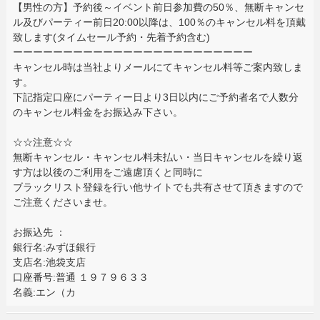
【男性の方】予約後～イベント前日参加費の50％、無断キャンセ
ル及びパーティー前日20:00以降は、100％のキャンセル料を頂戴
致します(タイムセール予約・先着予約含む)
ーーーーーーーーーーーーーーーーーーーーーーーー
キャンセル時は当社よりメールにてキャンセル料等ご案内致しま
す。
下記指定口座にパーティー日より3日以内にご予約者名で人数分
のキャンセル料金をお振込み下さい。
☆☆注意☆☆
無断キャンセル・キャンセル料未払い・当日キャンセルを繰り返
す方は以後のご利用をご遠慮頂くと同時に
ブラックリスト登録を行い他サイトでも共有させて頂きますので
ご注意くださいませ。
お振込先 ：
銀行名:みずほ銀行
支店名:池袋支店
口座番号:普通 １９７９６３３
名義:エン（カ