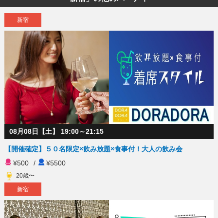
新宿
08月08日【土】 19:00～21:15
【開催確定】５０名限定×飲み放題×食事付！大人の飲み会
¥500
/
¥5500
20歳〜
新宿