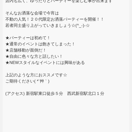
店内も広く、ゆったりとパーティーを楽しむ事が出来ます
そんなお洒落な会場で今宵は
不動の人気！２０代限定お洒落パーティーを開催！！
若者同士盛り上がっていきましょう☆(^_-)-☆
★パーティーは初めて！
★通常のイベントは飽きてしまった！
★店舗移動が面倒だ！
★自由に色々な方と話したい！
★NEWスタイルなイベントには興味がある
上記のような方におススメです☆
ご期待ください( *´艸｀)
(アクセス) 新宿駅東口徒歩５分 西武新宿駅北口１分