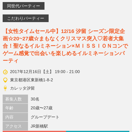
同世代パーティー
こだわりパーティー
【女性タイムセール中】12/16 汐留 シーズン限定企
画☆20~27歳☆まもなくクリスマス突入♡若者大集
合！聖なるイルミネーション×ＭＩＳＳＩＯＮコンで
ゲーム感覚で出会いを楽しめるイルミネーションパ
ーティ
2017年12月16日【土】 19:00 - 21:00
東京都港区東新橋1-8-2
カレッタ汐留
募集人数
30名
年齢
20歳〜27歳
内容
グループデート
アクセス
JR新橋駅