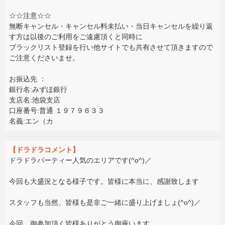
☆☆注意☆☆
無断キャンセル・キャンセル料未払い・当日キャンセルを繰り返
す方は以後のご利用をご遠慮頂くと同時に
ブラックリスト登録を行い他サイトでも共有させて頂きますので
ご注意くださいませ。
お振込先 ：
銀行名:みずほ銀行
支店名:池袋支店
口座番号:普通 １９７９６３３
名義:エン（カ
【ドラドラコメント】
ドラドラパーティー人気のエリアです(^o^)／
今回も大盛況となる様子です。皆様に本当に、感謝致します
スタッフも当然、皆様も是非ご一緒に盛り上げましょ(^o^)／
今回、御参加頂く皆様ありがとう御座います。