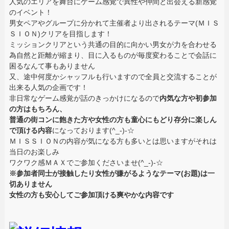
人気のエリアを舞台にゲーム感覚で異性や仲間と出会える新感覚
のイベント！
男女ペアやグループに分かれて主催者より出されるテーマ(ＭＩＳ
ＳＩＯＮ)クリアを目指します！
ミッションクリアという共通の目的に向かい男女が力を合わせる
為自然と距離が縮まり、目に入るものが毎度変わることで会話に
困るなんて事もありません
又、途中何度かシャッフルも行いますので全員と交流することが
出来る人気の企画です！
非日常なゲーム感覚が話のきっかけになるので
内気な方や初参加
の方はもちろん、
普通の街コンに飽きた方や女性の方も童心にもどり存分に楽しん
で頂ける内容
になっております(^_-)-☆
ＭＩＳＳＩＯＮの内容が気になる方も多いとは思いますがそれは
当日のお楽しみ
ワクワク感ＭＡＸでご参加くださいませ(^_-)-☆
※参加者同士が接触したり女性が嫌がるようなテーマ(お題)は一
切ありません
女性の方も安心してご参加頂ける爽やかな内容です