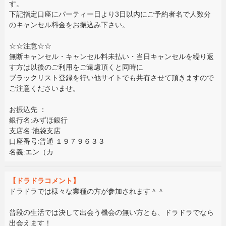
す。
下記指定口座にパーティー日より3日以内にご予約者名で人数分
のキャンセル料金をお振込み下さい。
☆☆注意☆☆
無断キャンセル・キャンセル料未払い・当日キャンセルを繰り返
す方は以後のご利用をご遠慮頂くと同時に
ブラックリスト登録を行い他サイトでも共有させて頂きますので
ご注意くださいませ。
お振込先 ：
銀行名:みずほ銀行
支店名:池袋支店
口座番号:普通 １９７９６３３
名義:エン（カ
【ドラドラコメント】
ドラドラでは様々な業種の方が参加されます＾＾
普段の生活では決して出会う機会の無い方とも、ドラドラでなら
出会えます！