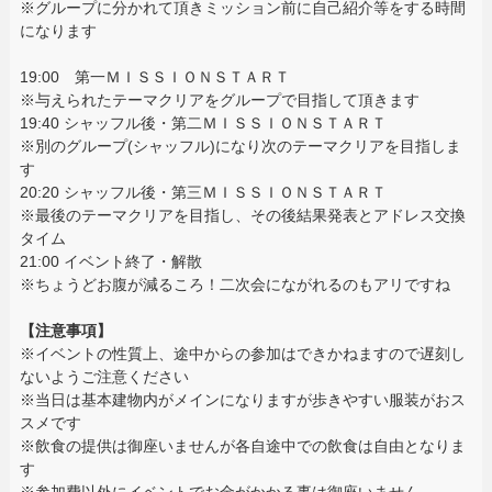
※グループに分かれて頂きミッション前に自己紹介等をする時間
になります
19:00 第一ＭＩＳＳＩＯＮＳＴＡＲＴ
※与えられたテーマクリアをグループで目指して頂きます
19:40 シャッフル後・第二ＭＩＳＳＩＯＮＳＴＡＲＴ
※別のグループ(シャッフル)になり次のテーマクリアを目指しま
す
20:20 シャッフル後・第三ＭＩＳＳＩＯＮＳＴＡＲＴ
※最後のテーマクリアを目指し、その後結果発表とアドレス交換
タイム
21:00 イベント終了・解散
※ちょうどお腹が減るころ！二次会にながれるのもアリですね
【注意事項】
※イベントの性質上、途中からの参加はできかねますので遅刻し
ないようご注意ください
※当日は基本建物内がメインになりますが歩きやすい服装がおス
スメです
※飲食の提供は御座いませんが各自途中での飲食は自由となりま
す
※参加費以外にイベントでお金がかかる事は御座いません