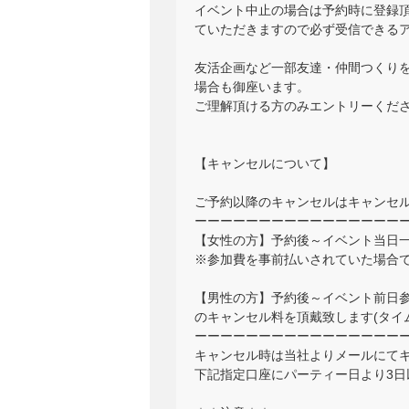
イベント中止の場合は予約時に登録頂くアド
ていただきますので必ず受信できる
友活企画など一部友達・仲間つくり
場合も御座います。
ご理解頂ける方のみエントリーくだ
【キャンセルについて】
ご予約以降のキャンセルはキャンセ
ーーーーーーーーーーーーーーーー
【女性の方】予約後～イベント当日一
※参加費を事前払いされていた場合
【男性の方】予約後～イベント前日参加
のキャンセル料を頂戴致します(タイ
ーーーーーーーーーーーーーーーー
キャンセル時は当社よりメールにて
下記指定口座にパーティー日より3