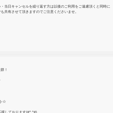
い・当日キャンセルを繰り返す方は以後のご利用をご遠慮頂くと同時に
でも共有させて頂きますのでご注意くださいませ。
抜群！
☆
)-☆
しております(#^.^#)