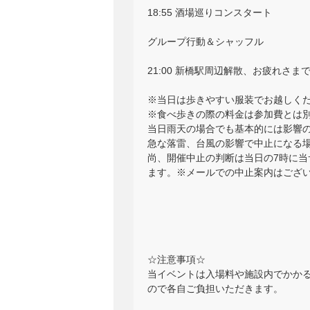
18:55 酒場巡りコンスタート
グループ行動＆シャッフル
21:00 新橋駅周辺解散、お疲れさま
※当日は歩きやすい服装でお越しく
※食べ歩きの際の料金は参加費とは
当日雨天の場合でも基本的には影響
急な落雷、台風の影響で中止になる
尚、開催中止の判断は当日の7時に
ます。※メールでの中止案内はござ
☆注意事項☆
当イベントは入場料や施設内でかか
ので各自ご負担いただきます。