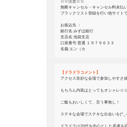
☆☆注意☆☆
無断キャンセル・キャンセル料未払
ブラックリスト登録を行い他サイト
お振込先 ：
銀行名:みずほ銀行
支店名:池袋支店
口座番号:普通 １９７９６３３
名義:エン（カ
【ドラドラコメント】
アクセス良好な会場で参加しやすさ
もちろん内装はとってもオシャレ☆
ご飯もおいしくて、言う事無し！
ステキな会場でステキな出会いを(^_-
ドラドラは20代を中心とした若者を応援