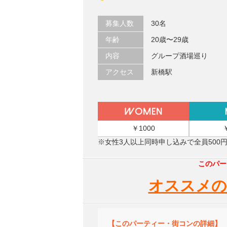
募集人数
30名
年齢
20歳〜29歳
内容
グループ酒場巡り
アクセス
新橋駅
￥1000
※女性3人以上同時申し込みで全員500
このパー
オススメの
【このパーティー・街コンの詳細】