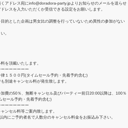
レス宛にinfo@doradora-party.jpよりお知らせのメールを送らせ
アドレスを入力いただくか受信できる設定をお願いします。
を目的とした企画は男女比の調整を行っていないため異性の参加がない
さい。
ル料を頂戴いたします。
ーーーーーーーー
律１５００円(タイムセール予約・先着予約含む)
でも別途キャンセル料が発生致します。
費の50％、無断キャンセル及びパーティー前日20:00以降は、100％
ムセール予約・先着予約含む)
ーーーーーーーー
キャンセル料等ご案内致します。
日以内にご予約者名で人数分のキャンセル料金をお振込み下さい。