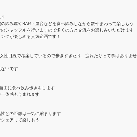
に？
の飲み屋やBAR・屋台などを食べ飲みしながら数件まわって楽しもう
せのシャッフルを行いますので多くの方と交流をお楽しみいただけます
リンクが楽しめる人気企画です！
が女性目線で考案しているので歩きすぎたり、疲れたりって事はありませ
題ないです
自由に食べ飲み歩きをします
で一体感もうまれます
異性との距離は一気に縮まります
でシェアして楽しもう