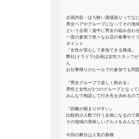
企画内容・ほろ酔い酒場巡りってな
男女ペアやグループになってその地域
という企画！途中に男女の組み合わ
一度の参加で色々なお店の食事やド
ポイント
『女性が安心して参加できる構成』
弊社(ドラドラ)企画は女性スタッフ
ん
お仕事帰りのヒールでの参加でも問
『男女グループで楽しく飲める』
男性と女性が1つのグループとなって
みんなで相談して行き先を決めるの
『距離が縮まりやすい』
比較的少人数で行う企画になるので
その地域の美味しいグルメをみんな
今回の舞台は人気の新橋