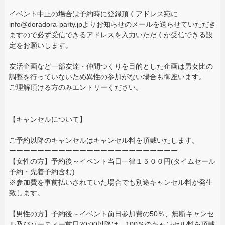
イベント中止の場合は予約時に登録頂くアドレス宛に
info@doradora-party.jpよりお知らせのメールを送らせていただき
ますので必ず受信できるアドレスを入力いただくか受信できる設
定をお願いします。
友活企画など一部友達・仲間つくりを目的とした企画は男女比の
調整を行っていないため異性の参加がない場合も御座います。
ご理解頂ける方のみエントリーください。
【キャンセルについて】
ご予約以降のキャンセルはキャンセル料を頂戴いたします。
ーーーーーーーーーーーーーーーーーーーーーーーー
【女性の方】予約後～イベント当日一律１５００円(タイムセール
予約・先着予約含む)
※参加費を事前払いされていた場合でも別途キャンセル料が発生
致します。
【男性の方】予約後～イベント前日参加費の50％、無断キャンセ
ル及びパーティー前日20:00以降は、100％のキャンセル料を頂戴