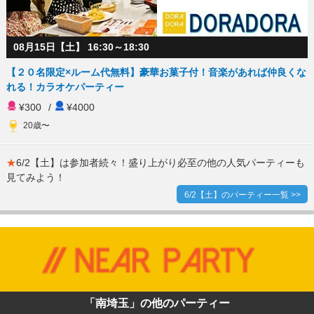
08月15日【土】 16:30～18:30
【２０名限定×ルーム代無料】豪華お菓子付！音楽があれば仲良くな
れる！カラオケパーティー
¥300
/
¥4000
20歳〜
★
6/2【土】は参加者続々！盛り上がり必至の他の人気パーティーも
見てみよう！
6/2【土】のパーティー一覧 >>
「南埼玉」の他のパーティー