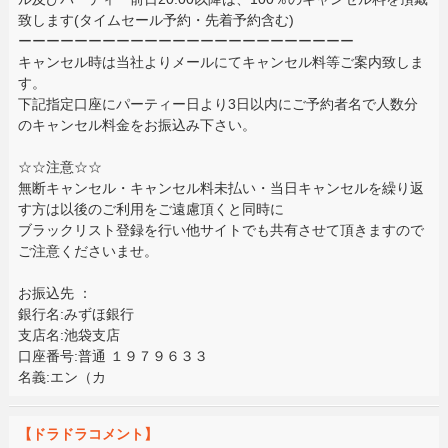
致します(タイムセール予約・先着予約含む)
ーーーーーーーーーーーーーーーーーーーーーーーー
キャンセル時は当社よりメールにてキャンセル料等ご案内致しま
す。
下記指定口座にパーティー日より3日以内にご予約者名で人数分
のキャンセル料金をお振込み下さい。
☆☆注意☆☆
無断キャンセル・キャンセル料未払い・当日キャンセルを繰り返
す方は以後のご利用をご遠慮頂くと同時に
ブラックリスト登録を行い他サイトでも共有させて頂きますので
ご注意くださいませ。
お振込先 ：
銀行名:みずほ銀行
支店名:池袋支店
口座番号:普通 １９７９６３３
名義:エン（カ
【ドラドラコメント】