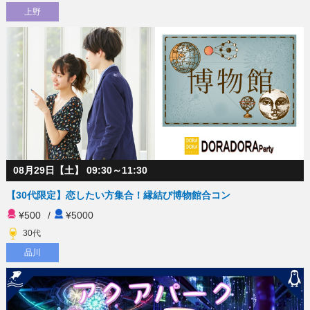
上野
08月29日【土】 09:30～11:30
【30代限定】恋したい方集合！縁結び博物館合コン
¥500
/
¥5000
30代
品川