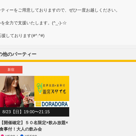
ーティーをご用意しておりますので、ぜひ一度お越しください。
全力で支援いたします。(^_-)-☆
しております(#^.^#)
の他のパーティー
新宿
8/23【日】19:00〜21:15
【開催確定】５０名限定×飲み放題×
食事付！大人の飲み会