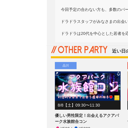
今回予定の合わない方も、多数のパ
ドラドラスタッフがみなさまの出会いを
ドラドラは20代を中心とした若者を応援
近い日
品川
8/8【土】09:30〜11:30
優しい男性限定！出会えるアクアパ
ーク水族館合コン