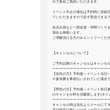
ので各自ご負担いただきます。
イベント中止の場合は予約時に登録頂くアド
ていただきますので必ず受信できる
友活企画など一部友達・仲間つくり
場合も御座います。
ご理解頂ける方のみエントリーくだ
【キャンセルについて】
ご予約以降のキャンセルはキャンセ
ーーーーーーーーーーーーーーーー
【女性の方】予約後～イベント当日一
※参加費を事前払いされていた場合
【男性の方】予約後～イベント前日参加
のキャンセル料を頂戴致します(タイ
ーーーーーーーーーーーーーーーー
キャンセル時は当社よりメールにて
下記指定口座にパーティー日より3