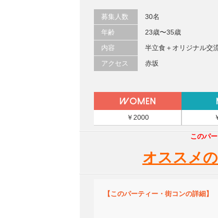
募集人数
30名
年齢
23歳〜35歳
内容
半立食＋オリジナル交
アクセス
赤坂
￥2000
このパー
オススメの
【このパーティー・街コンの詳細】