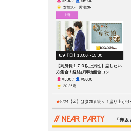
¥500
/
¥5000
女性26- 男性28-
上野
8/9【日】13:00〜15:00
【高身長１７０以上男性】恋したい
方集合！縁結び博物館合コン
¥500
/
¥5000
20-35歳
★
8/24【金】は参加者続々！盛り上が
「赤坂