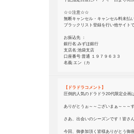
☆☆注意☆☆
無断キャンセル・キャンセル料未払
ブラックリスト登録を行い他サイト
お振込先 ：
銀行名:みずほ銀行
支店名:池袋支店
口座番号:普通 １９７９６３３
名義:エン（カ
【ドラドラコメント】
圧倒的人気のドラドラ20代限定企画
ありがとうぉ～～ございまぁ～～～す( 
さあ、出会いのシーズンです！皆さ
今回、御参加頂く皆様ありがとう御