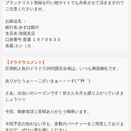
ブラックリスト登録を行い他サイトでも共有させて頂きますので
ご注意くださいませ。
お振込先 ：
銀行名:みずほ銀行
支店名:池袋支店
口座番号:普通 １９７９６３３
名義:エン（カ
【ドラドラコメント】
圧倒的人気のドラドラ20代限定企画は、いつも満員御礼です。
ありがとうぉ～～ございまぁ～～～す( *´艸｀)
さあ、出会いのシーズンです！皆さん今月も盛り上がっていきま
しょう☆☆
今回、御参加頂く皆様ありがとう御座います。
今回予定の合わない方も、多数のパーティーをご用意しておりま
すので、ぜひ一度お越しください。