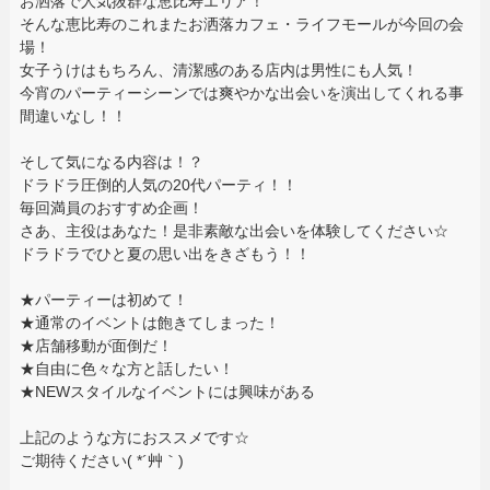
お洒落で人気抜群な恵比寿エリア！
そんな恵比寿のこれまたお洒落カフェ・ライフモールが今回の会
場！
女子うけはもちろん、清潔感のある店内は男性にも人気！
今宵のパーティーシーンでは爽やかな出会いを演出してくれる事
間違いなし！！
そして気になる内容は！？
ドラドラ圧倒的人気の20代パーティ！！
毎回満員のおすすめ企画！
さあ、主役はあなた！是非素敵な出会いを体験してください☆
ドラドラでひと夏の思い出をきざもう！！
★パーティーは初めて！
★通常のイベントは飽きてしまった！
★店舗移動が面倒だ！
★自由に色々な方と話したい！
★NEWスタイルなイベントには興味がある
上記のような方におススメです☆
ご期待ください( *´艸｀)