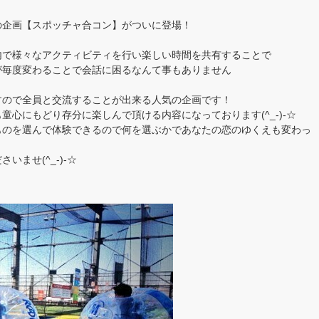
の企画【スポッチャ合コン】がついに登場！
内で様々なアクティビティを行い楽しい時間を共有することで
が毎度変わることで会話に困るなんて事もありません
すので全員と交流することが出来る人気の企画です！
心にもどり存分に楽しんで頂ける内容になっております(^_-)-☆
ものを選んで体験できるので何を選ぶかであなたの恋のゆくえも変わっ
ませ(^_-)-☆