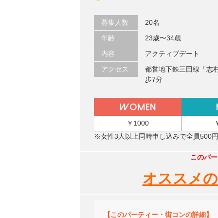
募集人数
20名
年齢
23歳〜34歳
内容
アクティブデート
アクセス
都営地下鉄三田線「志
歩7分
￥1000
※女性3人以上同時申し込みで全員500
このパー
オススメの
【このパーティー・街コンの詳細】