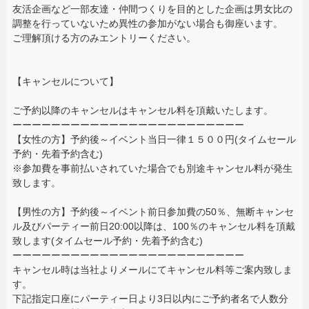
友活企画など一部友達・仲間つくりを目的とした企画は男女比の
調整を行っていないため異性の参加がない場合も御座います。
ご理解頂ける方のみエントリーください。
【キャンセルについて】
ご予約以降のキャンセルはキャンセル料を頂戴いたします。
ーーーーーーーーーーーーーーーーーーーーーーーー
【女性の方】予約後～イベント当日一律１５００円(タイムセール
予約・先着予約含む)
※参加費を事前払いされていた場合でも別途キャンセル料が発生
致します。
【男性の方】予約後～イベント前日参加費の50％、無断キャンセ
ル及びパーティー前日20:00以降は、100％のキャンセル料を頂戴
致します(タイムセール予約・先着予約含む)
ーーーーーーーーーーーーーーーーーーーーーーーー
キャンセル時は当社よりメールにてキャンセル料等ご案内致しま
す。
下記指定口座にパーティー日より3日以内にご予約者名で人数分