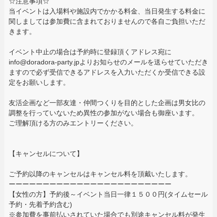
☆注意事項☆
当イベントは入場料や施設内でかかる料金、当日発生する料金に
関しましては参加費に含まれておりませんので各自ご負担いただ
きます。
イベント中止の場合は予約時に登録頂くアドレス宛に
info@doradora-party.jpよりお知らせのメールを送らせていただき
ますので必ず受信できるアドレスを入力いただくか受信できる設
定をお願いします。
友活企画など一部友達・仲間つくりを目的とした企画は男女比の
調整を行っていないため異性の参加がない場合も御座います。
ご理解頂ける方のみエントリーください。
【キャンセルについて】
ご予約以降のキャンセルはキャンセル料を頂戴いたします。
ーーーーーーーーーーーーーーーーーーーーーーーー
【女性の方】予約後～イベント当日一律１５００円(タイムセール
予約・先着予約含む)
※参加費を事前払いされていた場合でも別途キャンセル料が発生