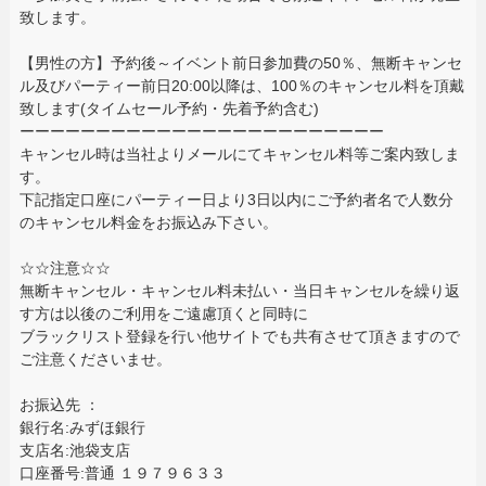
致します。
【男性の方】予約後～イベント前日参加費の50％、無断キャンセ
ル及びパーティー前日20:00以降は、100％のキャンセル料を頂戴
致します(タイムセール予約・先着予約含む)
ーーーーーーーーーーーーーーーーーーーーーーーー
キャンセル時は当社よりメールにてキャンセル料等ご案内致しま
す。
下記指定口座にパーティー日より3日以内にご予約者名で人数分
のキャンセル料金をお振込み下さい。
☆☆注意☆☆
無断キャンセル・キャンセル料未払い・当日キャンセルを繰り返
す方は以後のご利用をご遠慮頂くと同時に
ブラックリスト登録を行い他サイトでも共有させて頂きますので
ご注意くださいませ。
お振込先 ：
銀行名:みずほ銀行
支店名:池袋支店
口座番号:普通 １９７９６３３