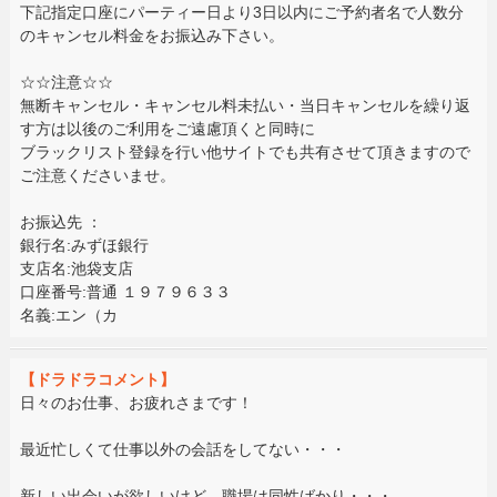
下記指定口座にパーティー日より3日以内にご予約者名で人数分
のキャンセル料金をお振込み下さい。
☆☆注意☆☆
無断キャンセル・キャンセル料未払い・当日キャンセルを繰り返
す方は以後のご利用をご遠慮頂くと同時に
ブラックリスト登録を行い他サイトでも共有させて頂きますので
ご注意くださいませ。
お振込先 ：
銀行名:みずほ銀行
支店名:池袋支店
口座番号:普通 １９７９６３３
名義:エン（カ
【ドラドラコメント】
日々のお仕事、お疲れさまです！
最近忙しくて仕事以外の会話をしてない・・・
新しい出会いが欲しいけど、職場は同性ばかり・・・