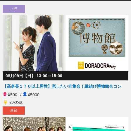
上野
08月09日【日】 13:00～15:00
【高身長１７０以上男性】恋したい方集合！縁結び博物館合コン
¥500
/
¥5000
20-35歳
新宿