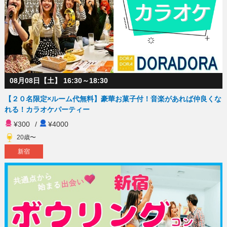
08月08日【土】 16:30～18:30
【２０名限定×ルーム代無料】豪華お菓子付！音楽があれば仲良くな
れる！カラオケパーティー
¥300
/
¥4000
20歳〜
新宿