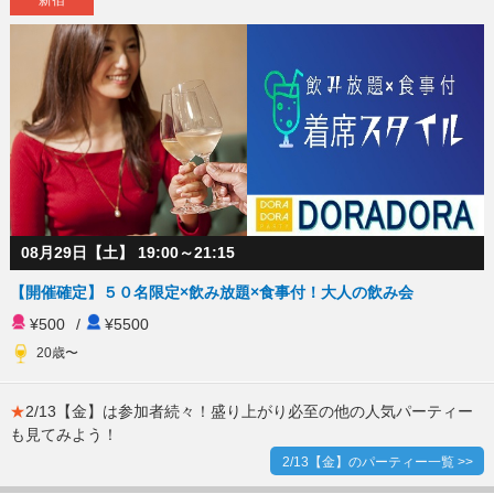
08月29日【土】 19:00～21:15
【開催確定】５０名限定×飲み放題×食事付！大人の飲み会
¥500
/
¥5500
20歳〜
★
2/13【金】は参加者続々！盛り上がり必至の他の人気パーティー
も見てみよう！
2/13【金】のパーティー一覧 >>