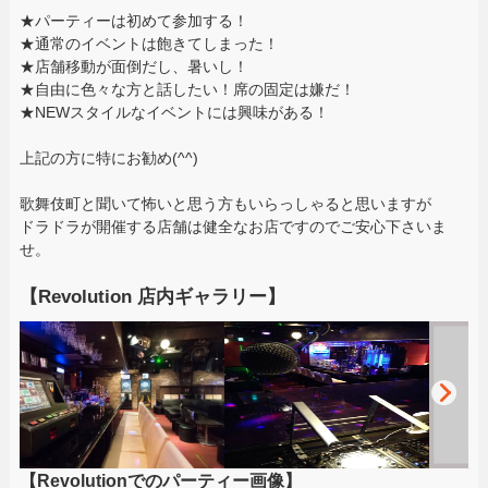
★パーティーは初めて参加する！
★通常のイベントは飽きてしまった！
★店舗移動が面倒だし、暑いし！
★自由に色々な方と話したい！席の固定は嫌だ！
★NEWスタイルなイベントには興味がある！
上記の方に特にお勧め(^^)
歌舞伎町と聞いて怖いと思う方もいらっしゃると思いますが
ドラドラが開催する店舗は健全なお店ですのでご安心下さいま
せ。
【Revolution 店内ギャラリー】
【Revolutionでのパーティー画像】