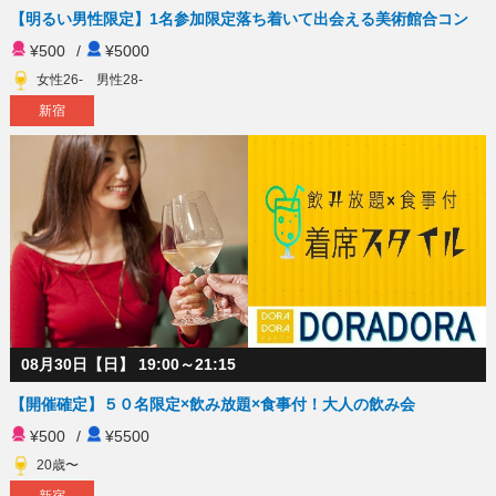
【明るい男性限定】1名参加限定落ち着いて出会える美術館合コン
¥500
/
¥5000
女性26- 男性28-
新宿
08月30日【日】 19:00～21:15
【開催確定】５０名限定×飲み放題×食事付！大人の飲み会
¥500
/
¥5500
20歳〜
新宿