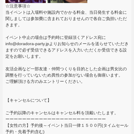
☆注意事項☆
当イベントは入場料や施設内でかかる料金、当日発生する料金に
関しましては参加費に含まれておりませんので各自ご負担いただ
きます。
イベント中止の場合は予約時に登録頂くアドレス宛に
info@doradora-party.jpよりお知らせのメールを送らせていただき
ますので必ず受信できるアドレスを入力いただくか受信できる設
定をお願いします。
友活企画など一部友達・仲間つくりを目的とした企画は男女比の
調整を行っていないため異性の参加がない場合も御座います。
ご理解頂ける方のみエントリーください。
【キャンセルについて】
ご予約以降のキャンセルはキャンセル料を頂戴いたします。
ーーーーーーーーーーーーーーーーーーーーーーーー
【女性の方】予約後～イベント当日一律１５００円(タイムセール
予約・先着予約含む)