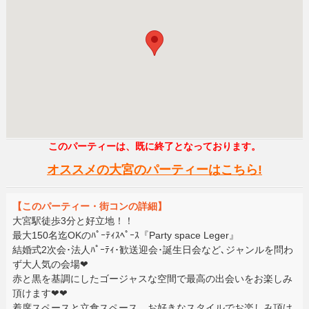
このパーティーは、既に終了となっております。
オススメの大宮のパーティーはこちら!
【このパーティー・街コンの詳細】
大宮駅徒歩3分と好立地！！
最大150名迄OKのﾊﾟｰﾃｨｽﾍﾟｰｽ『Party space Leger』
結婚式2次会･法人ﾊﾟｰﾃｨ･歓送迎会･誕生日会など､ジャンルを問わ
ず大人気の会場❤
赤と黒を基調にしたゴージャスな空間で最高の出会いをお楽しみ
頂けます❤❤
着席スペースと立食スペース、お好きなスタイルでお楽しみ頂け