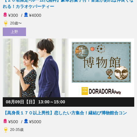
【２０名限定×ルーム代無料】豪華お菓子付！音楽があれば仲良くな
れる！カラオケパーティー
¥300
/
¥4000
20歳〜
上野
08月09日【日】 13:00～15:00
【高身長１７０以上男性】恋したい方集合！縁結び博物館合コン
¥500
/
¥5000
20-35歳