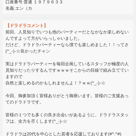
口座番号:普通 １９７９６３３
名義:エン（カ
【ドラドラコメント】
前回、人見知りでいつも他のパーティーだとなかなか楽しめない
んですよって方がいらっしゃいました。
だけど、ドラドラパーティーなら僕でも楽しめました！！ってさ
(^_-)-☆良かったチャン
実はドラドラパーティーを毎回企画しているスタッフが極度の人
見知りだったりするんですｗｗｗそこからの目線で組み立ててい
ますので
自然と楽しめるのかもしれませんよ！？ｗｗ(^_-)-☆
今回、御参加頂く皆様ありがとう御座います。皆様のご支援あっ
てのドラドラです。
皆様の１つでも多くの良き出会いがあるように、ドラドラスタッ
フは、全力を尽くします(^_-)-☆
ドラドラは20代を中心とした若者を応援しております(#^.^#)