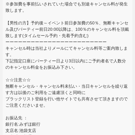
※参加費を事前払いされていた場合でも別途キャンセル料が発生
致します。
【男性の方】予約後～イベント前日参加費の50％、無断キャンセ
ル及びパーティー前日20:00以降は、100％のキャンセル料を頂戴
致します(タイムセール予約・先着予約含む)
ーーーーーーーーーーーーーーーーーーーーーーーー
キャンセル時は当社よりメールにてキャンセル料等ご案内致しま
す。
下記指定口座にパーティー日より3日以内にご予約者名で人数分
のキャンセル料金をお振込み下さい。
☆☆注意☆☆
無断キャンセル・キャンセル料未払い・当日キャンセルを繰り返
す方は以後のご利用をご遠慮頂くと同時に
ブラックリスト登録を行い他サイトでも共有させて頂きますので
ご注意くださいませ。
お振込先 ：
銀行名:みずほ銀行
支店名:池袋支店