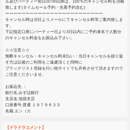
ル及びパーティー前日20:00以降は、100％のキャンセル料を頂戴
致します(タイムセール予約・先着予約含む)
ーーーーーーーーーーーーーーーーーーーーーーーー
キャンセル時は当社よりメールにてキャンセル料等ご案内致しま
す。
下記指定口座にパーティー日より3日以内にご予約者名で人数分
のキャンセル料金をお振込み下さい。
☆☆注意☆☆
無断キャンセル・キャンセル料未払い・当日キャンセルを繰り返
す方は以後のご利用をご遠慮頂くと同時に
ブラックリスト登録を行い他サイトでも共有させて頂きますので
ご注意くださいませ。
お振込先 ：
銀行名:みずほ銀行
支店名:池袋支店
口座番号:普通 １９７９６３３
名義:エン（カ
【ドラドラコメント】