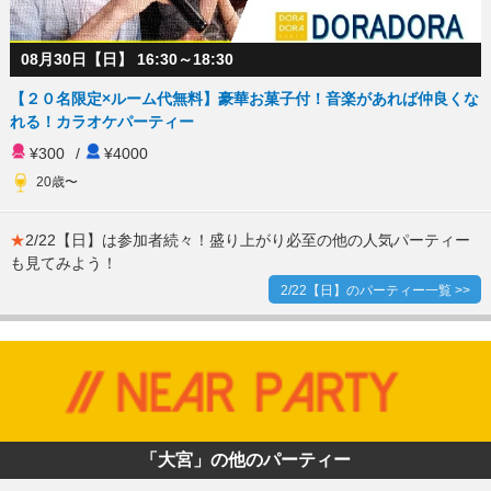
08月30日【日】 16:30～18:30
【２０名限定×ルーム代無料】豪華お菓子付！音楽があれば仲良くな
れる！カラオケパーティー
¥300
/
¥4000
20歳〜
★
2/22【日】は参加者続々！盛り上がり必至の他の人気パーティー
も見てみよう！
2/22【日】のパーティー一覧 >>
「大宮」の他のパーティー