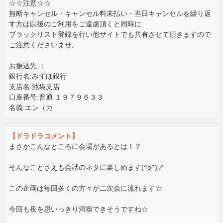
☆☆注意☆☆
無断キャンセル・キャンセル料未払い・当日キャンセルを繰り返
す方は以後のご利用をご遠慮頂くと同時に
ブラックリスト登録を行い他サイトでも共有させて頂きますので
ご注意くださいませ。
お振込先 ：
銀行名:みずほ銀行
支店名:池袋支店
口座番号:普通 １９７９６３３
名義:エン（カ
【ドラドラコメント】
まさかこんなところに会場があるとは！？
そんなことさえも会話のネタに楽しめます(^o^)／
この企画は毎回多くの方々が二次会に流れます☆
今回も夜を思いっきり満喫できそうですね☆