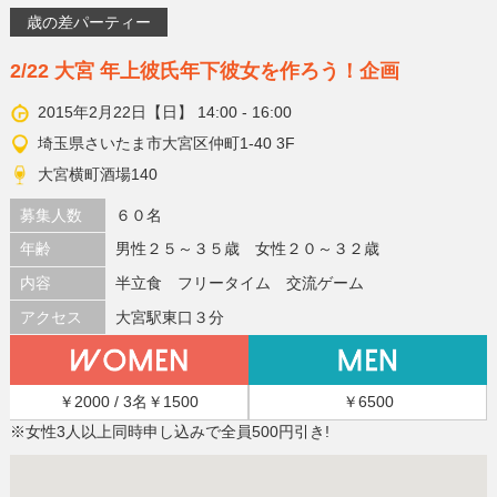
歳の差パーティー
2/22 大宮 年上彼氏年下彼女を作ろう！企画
2015年2月22日【日】 14:00 - 16:00
埼玉県さいたま市大宮区仲町1-40 3F
大宮横町酒場140
募集人数
６０名
年齢
男性２５～３５歳 女性２０～３２歳
内容
半立食 フリータイム 交流ゲーム
アクセス
大宮駅東口３分
￥2000 / 3名￥1500
￥6500
※女性3人以上同時申し込みで全員500円引き!