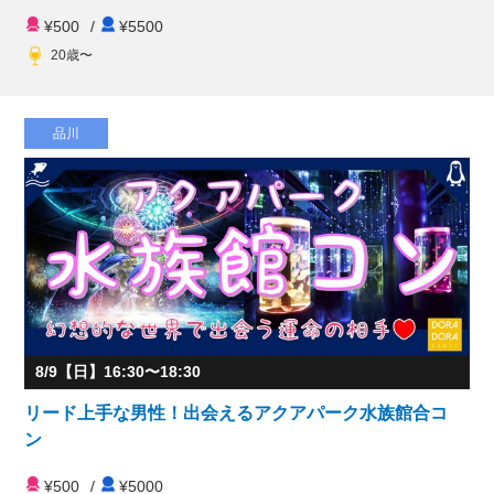
¥500
/
¥5500
20歳〜
品川
8/9【日】16:30〜18:30
リード上手な男性！出会えるアクアパーク水族館合コ
ン
¥500
/
¥5000