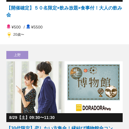
【開催確定】５０名限定×飲み放題×食事付！大人の飲み
会
¥500
/
¥5500
20歳〜
上野
8/29【土】09:30〜11:30
【30代限定】恋したい方集合！縁結び博物館合コン