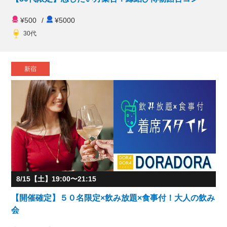
¥500
/
¥5000
30代
新宿
8/15【土】19:00〜21:15
【開催確定】５０名限定×飲み放題×食事付！大人の飲み
会