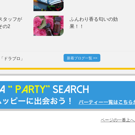
スタッフが
ふんわり香る匂いの効
その2
果！！
「ドラブロ」
新着ブログ一覧 >>
ページの一番上へ