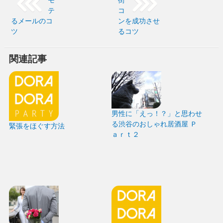
モ
街
テ
コ
るメールのコ
ンを成功させ
ツ
るコツ
関連記事
男性に「えっ！？」と思わせ
る渋谷のおしゃれ居酒屋 Ｐ
緊張をほぐす方法
ａｒｔ２