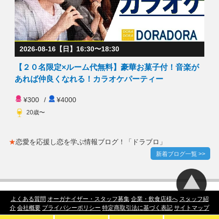
2026-08-16【日】16:30〜18:30
【２０名限定×ルーム代無料】豪華お菓子付！音楽が
あれば仲良くなれる！カラオケパーティー
¥300
/
¥4000
20歳〜
★
恋愛を応援し恋を学ぶ情報ブログ！「ドラブロ」
新着ブログ一覧 >>
よくある質問
オーガナイザー・スタッフ募集
企業・飲食店様へ
スタッフ紹
介
会社概要
プライバシーポリシー
特定商取引法に基づく表記
サイトマップ