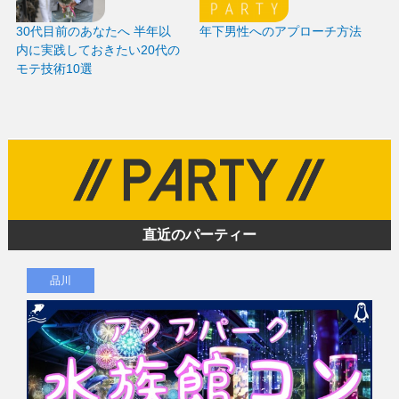
30代目前のあなたへ 半年以
年下男性へのアプローチ方法
内に実践しておきたい20代の
モテ技術10選
直近のパーティー
品川