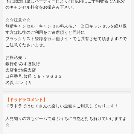
下記指定口座にパーティー日より3日以内にご予約者名で人数分
のキャンセル料金をお振込み下さい。
☆☆注意☆☆
無断キャンセル・キャンセル料未払い・当日キャンセルを繰り返
す方は以後のご利用をご遠慮頂くと同時に
ブラックリスト登録を行い他サイトでも共有させて頂きますので
ご注意くださいませ。
お振込先 ：
銀行名:みずほ銀行
支店名:池袋支店
口座番号:普通 １９７９６３３
名義:エン（カ
【ドラドラコメント】
ドラドラではたくさんの楽しい企画をご用意しております！
人見知りの方もゲームで遊ぶうちに自然と打ち解けていけますよ
☆