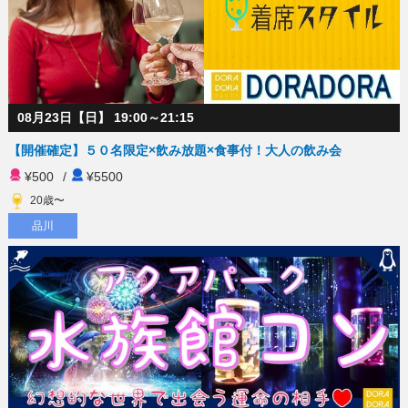
08月23日【日】 19:00～21:15
【開催確定】５０名限定×飲み放題×食事付！大人の飲み会
¥500
/
¥5500
20歳〜
品川