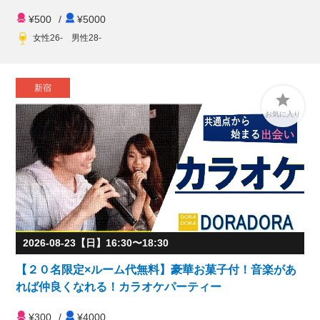
¥500
/
¥5000
女性26- 男性28-
新宿

お気に入り
2026-08-23【日】16:30〜18:30
【２０名限定×ルーム代無料】豪華お菓子付！音楽があ
れば仲良くなれる！カラオケパーティー
¥300
/
¥4000