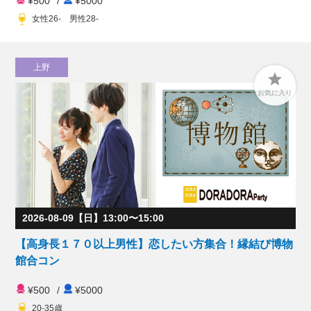
¥500
/
¥5000
女性26- 男性28-
上野

お気に入り
2026-08-09【日】13:00〜15:00
【高身長１７０以上男性】恋したい方集合！縁結び博物
館合コン
¥500
/
¥5000
20-35歳