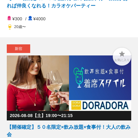
れば仲良くなれる！カラオケパーティー
¥300
/
¥4000
20歳〜
新宿

お気に入り
2026-08-08【土】19:00〜21:15
【開催確定】５０名限定×飲み放題×食事付！大人の飲み
会