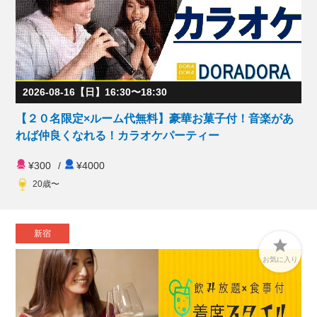
2026-08-16【日】16:30〜18:30
【２０名限定×ルーム代無料】豪華お菓子付！音楽があ
れば仲良くなれる！カラオケパーティー
¥300
/
¥4000
20歳〜
新宿

お気に入り