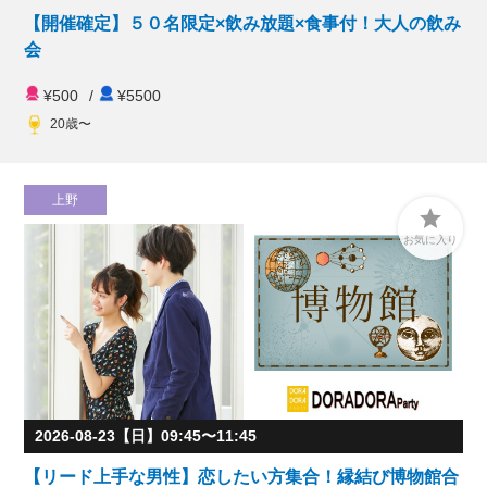
【開催確定】５０名限定×飲み放題×食事付！大人の飲み
会
¥500
/
¥5500
20歳〜
上野

お気に入り
2026-08-23【日】09:45〜11:45
【リード上手な男性】恋したい方集合！縁結び博物館合