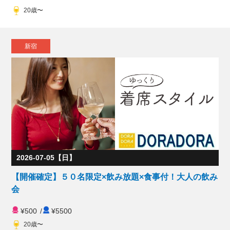
20歳〜
新宿
2026-07-05【日】
【開催確定】５０名限定×飲み放題×食事付！大人の飲み
会
¥500
/
¥5500
20歳〜