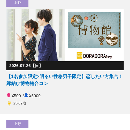
上野
2026-07-26【日】
【1名参加限定×明るい性格男子限定】恋したい方集合！
縁結び博物館合コン
¥500
/
¥5000
25-39歳
上野