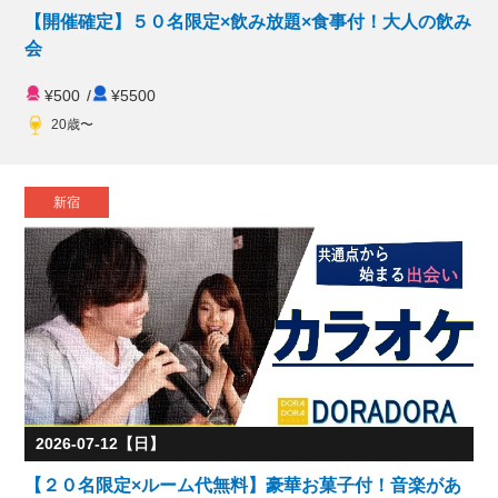
【開催確定】５０名限定×飲み放題×食事付！大人の飲み
会
¥500
/
¥5500
20歳〜
新宿
2026-07-12【日】
【２０名限定×ルーム代無料】豪華お菓子付！音楽があ