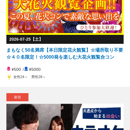
2026-07-25【土】
まもなく50名満席【本日限定花火観覧】☆場所取り不要
☆４０名限定！☆5000発を楽しむ大花火観覧合コン
¥500
/
¥5000
女性24～ 男性28～
新宿