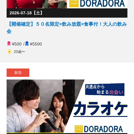
2026-07-18【土】
【開催確定】５０名限定×飲み放題×食事付！大人の飲み
会
¥500
/
¥5500
20歳〜
新宿