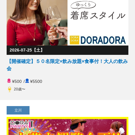
2026-07-25【土】
【開催確定】５０名限定×飲み放題×食事付！大人の飲み
会
¥500
/
¥5500
20歳〜
立川