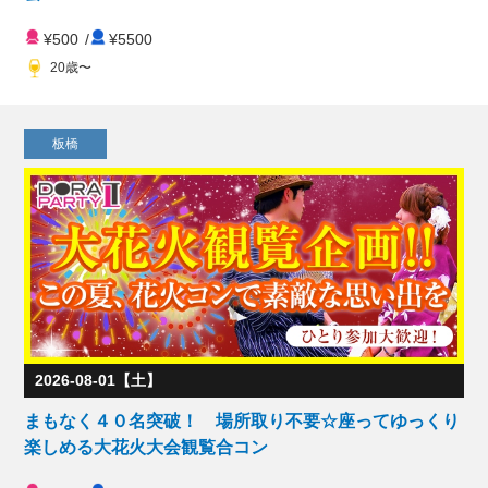
¥500
/
¥5500
20歳〜
板橋
2026-08-01【土】
まもなく４０名突破！ 場所取り不要☆座ってゆっくり
楽しめる大花火大会観覧合コン