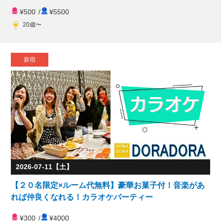
¥500
/
¥5500
20歳〜
新宿
2026-07-11【土】
【２０名限定×ルーム代無料】豪華お菓子付！音楽があ
れば仲良くなれる！カラオケパーティー
¥300
/
¥4000