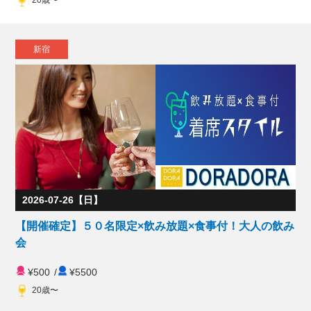
20歳〜
新宿
2026-07-26【日】
【開催確定】５０名限定×飲み放題×食事付！大人の飲み
会
¥500
/
¥5500
20歳〜