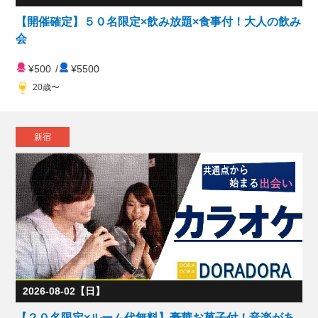
【開催確定】５０名限定×飲み放題×食事付！大人の飲み
会
¥500
/
¥5500
20歳〜
新宿
2026-08-02【日】
【２０名限定×ルーム代無料】豪華お菓子付！音楽があ