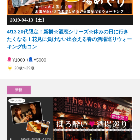
2019-04-13【土】
4/13 20代限定！新橋☆酒恋シリーズ☆休みの日に行き
たくなる！花見に負けない出会える春の酒場巡りウォー
キング街コン
¥1000
/
¥5000
20歳〜29歳
新橋