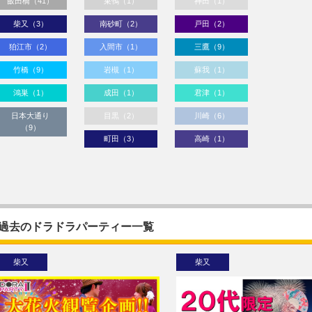
飯田橋（41）
巣鴨（1）
神田（1）
柴又（3）
南砂町（2）
戸田（2）
狛江市（2）
入間市（1）
三鷹（9）
竹橋（9）
岩槻（1）
蘇我（1）
鴻巣（1）
成田（1）
君津（1）
日本大通り
目黒（2）
川崎（6）
（9）
町田（3）
高崎（1）
過去のドラドラパーティー一覧
柴又
柴又