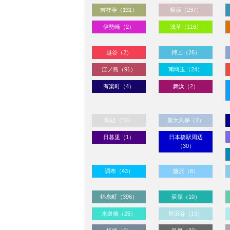
吉祥寺（131）
横浜（237）
伊勢崎（2）
浅草（116）
越谷（2）
押上（26）
江ノ島（91）
南埼玉（24）
有楽町（4）
舞浜（2）
駒込（72）
新大久保（2）
日暮里（1）
日本橋駅周辺
（30）
調布（43）
藤沢（8）
錦糸町（396）
荻窪（10）
水道橋（25）
世田谷（13）