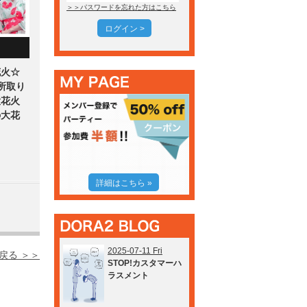
＞＞パスワードを忘れた方はこちら
ログイン >
花火☆
所取り
大花火
の大花
詳細はこちら »
2025-07-11 Fri
戻る ＞＞
STOP!カスタマーハ
ラスメント