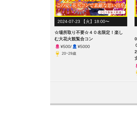
2024-07-23 【火】18:00〜
☆場所取り不要☆４０名限定！楽し
む大花火観覧合コン
¥500
/
¥5000
20~29歳