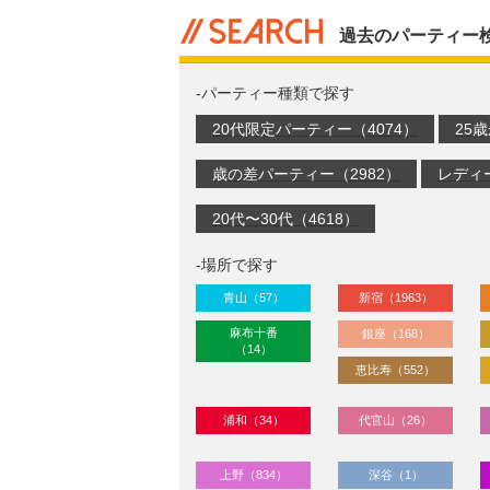
過去のパーティー
-パーティー種類で探す
20代限定パーティー（4074）
25
歳の差パーティー（2982）
レディ
20代〜30代（4618）
-場所で探す
青山（57）
新宿（1963）
麻布十番
銀座（168）
（14）
恵比寿（552）
浦和（34）
代官山（26）
上野（834）
深谷（1）