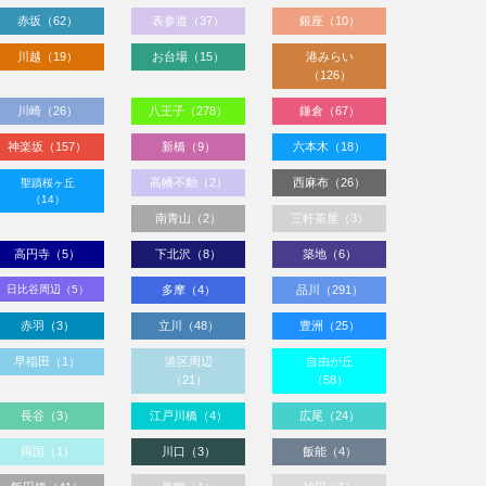
赤坂（62）
表参道（37）
銀座（10）
川越（19）
お台場（15）
港みらい
（126）
川崎（26）
八王子（278）
鎌倉（67）
神楽坂（157）
新橋（9）
六本木（18）
高幡不動（2）
西麻布（26）
聖蹟桜ヶ丘
（14）
南青山（2）
三軒茶屋（3）
高円寺（5）
下北沢（8）
築地（6）
日比谷周辺（5）
多摩（4）
品川（291）
赤羽（3）
立川（48）
豊洲（25）
早稲田（1）
港区周辺
自由が丘
（21）
（58）
長谷（3）
江戸川橋（4）
広尾（24）
両国（1）
川口（3）
飯能（4）