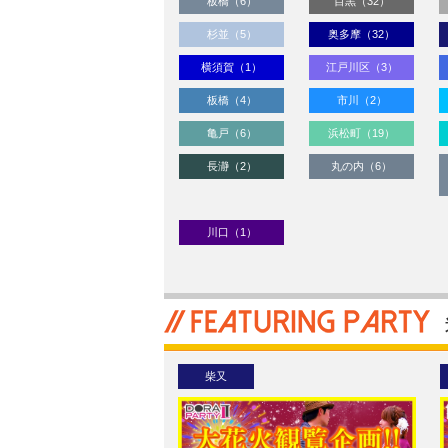
板橋（6）
目黒（32）
杉並（5）
奥多摩（32）
横須賀（1）
江戸川区（3）
板橋（4）
市川（2）
亀戸（6）
浜松町（19）
長瀞（2）
丸の内（6）
川口（1）
柴又