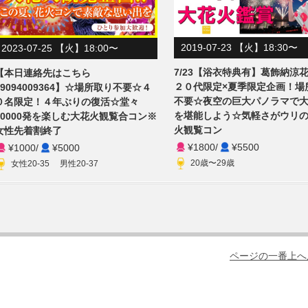
2019-07-23 【火】18:30〜
2023-07-25 【火】18:00〜
7/23【浴衣特典有】葛飾納涼
【本日連絡先はこちら
２０代限定×夏季限定企画！場
09094009364】☆場所取り不要☆４
不要☆夜空の巨大パノラマで
０名限定！４年ぶりの復活☆堂々
を堪能しよう☆気軽さがウリ
20000発を楽しむ大花火観覧合コン※
火観覧コン
女性先着割終了
¥1800
/
¥5500
¥1000
/
¥5000
20歳〜29歳
女性20-35 男性20-37
ページの一番上へ