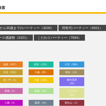
検索
歳から35歳までのパーティー（3039）
同世代パーティー（6931）
ース感謝祭（5321）
こだわりパーティー（7694）
池袋（597）
原宿（232）
大宮（380）
渋谷（520）
川越（85）
熊谷（14）
都内某所
虎ノ門（4）
大阪（100）
（33）
新橋（5）
船橋（28）
二子玉川
（10）
三郷（3）
葛西（14）
東松山（2）