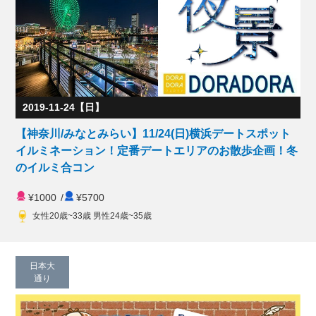
2019-11-24【日】
【神奈川/みなとみらい】11/24(日)横浜デートスポット
イルミネーション！定番デートエリアのお散歩企画！冬
のイルミ合コン
¥1000
/
¥5700
女性20歳~33歳 男性24歳~35歳
日本大
通り