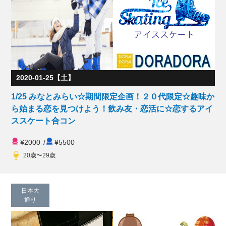
2020-01-25【土】
1/25 みなとみらい☆期間限定企画！２０代限定☆趣味か
ら始まる恋を見つけよう！飲み友・恋活に☆恋するアイ
ススケート合コン
¥2000
/
¥5500
20歳〜29歳
日本大
通り