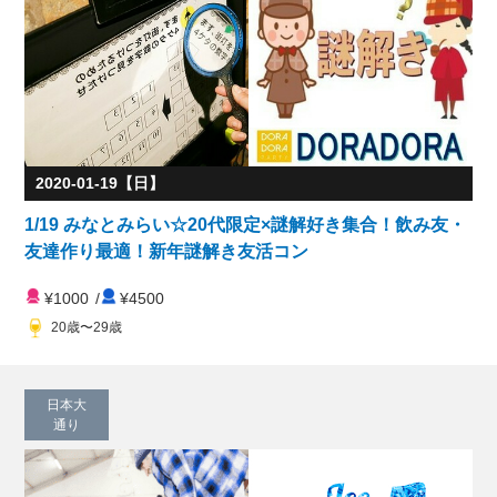
2020-01-19【日】
1/19 みなとみらい☆20代限定×謎解好き集合！飲み友・
友達作り最適！新年謎解き友活コン
¥1000
/
¥4500
20歳〜29歳
日本大
通り