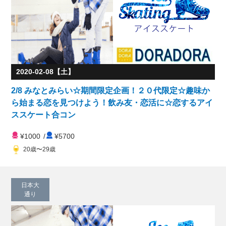
2020-02-08【土】
2/8 みなとみらい☆期間限定企画！２０代限定☆趣味か
ら始まる恋を見つけよう！飲み友・恋活に☆恋するアイ
ススケート合コン
¥1000
/
¥5700
20歳〜29歳
日本大
通り