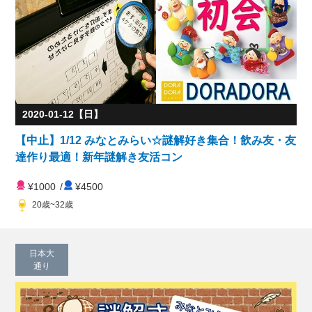
2020-01-12【日】
【中止】1/12 みなとみらい☆謎解好き集合！飲み友・友
達作り最適！新年謎解き友活コン
¥1000
/
¥4500
20歳~32歳
日本大
通り