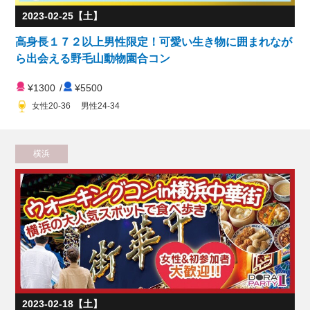
2023-02-25【土】
高身長１７２以上男性限定！可愛い生き物に囲まれなが
ら出会える野毛山動物園合コン
¥1300
/
¥5500
女性20-36 男性24-34
横浜
2023-02-18【土】