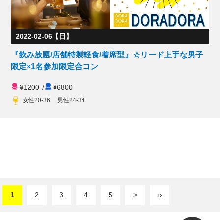
2022-02-06【日】
『飲み放題/店舗特製軽食/着席型』☆リード上手な男子
限定×1名参加限定合コン
¥1200
/
¥6800
女性20-36 男性24-34
1
2
3
4
5
>
››