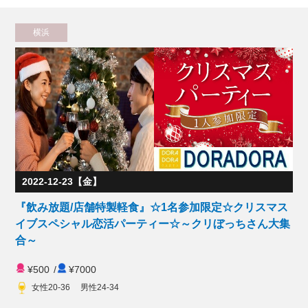
横浜
2022-12-23【金】
『飲み放題/店舗特製軽食』☆1名参加限定☆クリスマス
イブスペシャル恋活パーティー☆～クリぼっちさん大集
合～
¥500
/
¥7000
女性20-36 男性24-34