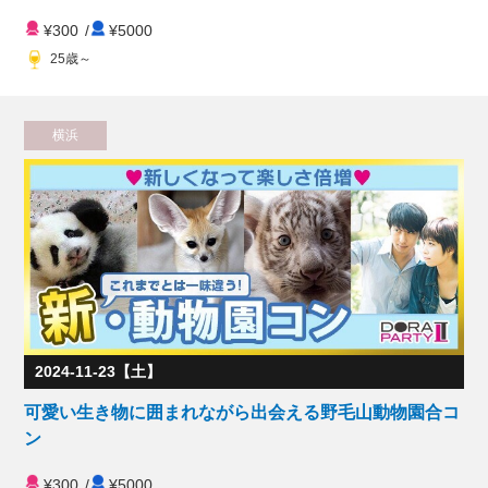
¥300
/
¥5000
25歳～
横浜
2024-11-23【土】
可愛い生き物に囲まれながら出会える野毛山動物園合コ
ン
¥300
/
¥5000