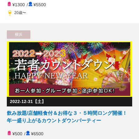
¥1300
/
¥5500
20歳〜
横浜
2022-12-31【土】
飲み放題/店舗軽食付＆お得な３・５時間ロング開催！
年一盛り上がるカウントダウンパーティー
¥500
/
¥6500