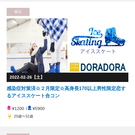
横浜
2022-02-26【土】
感染症対策済☆２月限定☆高身長170以上男性限定恋す
るアイススケート合コン
¥1200
/
¥5900
20歳〜32歳