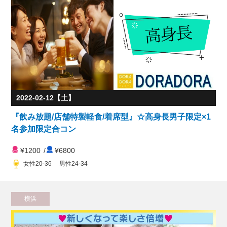
2022-02-12【土】
『飲み放題/店舗特製軽食/着席型』☆高身長男子限定×1
名参加限定合コン
¥1200
/
¥6800
女性20-36 男性24-34
横浜