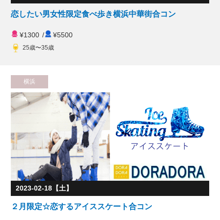
恋したい男女性限定食べ歩き横浜中華街合コン
¥1300
/
¥5500
25歳〜35歳
横浜
2023-02-18【土】
２月限定☆恋するアイススケート合コン