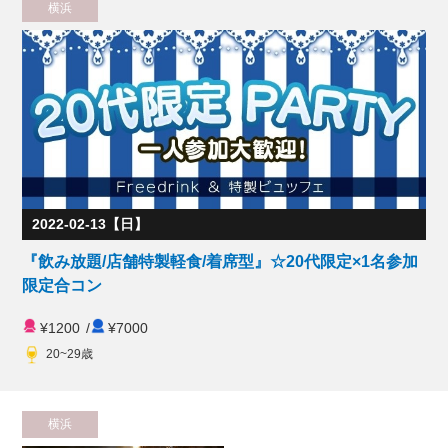
横浜
2022-02-13【日】
『飲み放題/店舗特製軽食/着席型』☆20代限定×1名参加
限定合コン
¥1200
/
¥7000
20~29歳
横浜