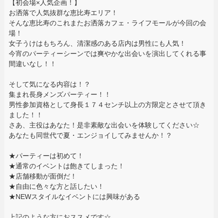
【初会場×人気企画！】
お洒落で人気抜群な恵比寿エリア！
そんな恵比寿のこれまたお洒落カフェ・ライフモールが今回の会
場！
女子うけはもちろん、清潔感のある店内は男性にも人気！
今宵のパーティーシーンでは爽やかな出会いを演出してくれる事
間違いなし！！
そして気になる内容は！？
集まれ長身メンズパーティー！！
男性参加資格として身長１７４センチ以上の方限定とさせて頂き
ました！！
さあ、主役はあなた！是非素敵な出会いを体験してください☆
あなたも同世代で夏・エンジョイしてみませんか！？
★パーティーは初めて！
★通常のイベントは飽きてしまった！
★店舗移動が面倒だ！
★自由に色々な方と話したい！
★NEWスタイルなイベントには興味がある
上記のような方におススメです☆