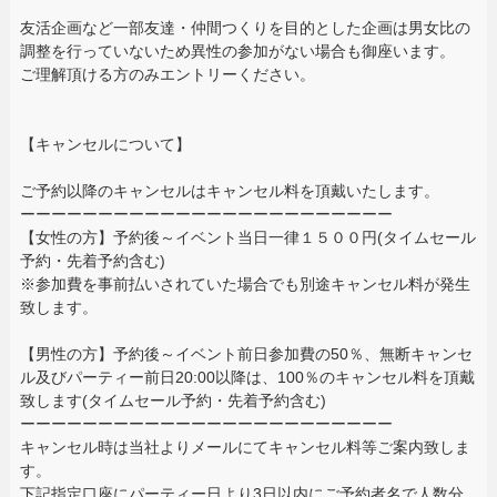
友活企画など一部友達・仲間つくりを目的とした企画は男女比の
調整を行っていないため異性の参加がない場合も御座います。
ご理解頂ける方のみエントリーください。
【キャンセルについて】
ご予約以降のキャンセルはキャンセル料を頂戴いたします。
ーーーーーーーーーーーーーーーーーーーーーーーー
【女性の方】予約後～イベント当日一律１５００円(タイムセール
予約・先着予約含む)
※参加費を事前払いされていた場合でも別途キャンセル料が発生
致します。
【男性の方】予約後～イベント前日参加費の50％、無断キャンセ
ル及びパーティー前日20:00以降は、100％のキャンセル料を頂戴
致します(タイムセール予約・先着予約含む)
ーーーーーーーーーーーーーーーーーーーーーーーー
キャンセル時は当社よりメールにてキャンセル料等ご案内致しま
す。
下記指定口座にパーティー日より3日以内にご予約者名で人数分