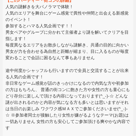
【このパーティー・街コンの詳細】
人気の謎解きを大パノラマで体験！
人気のエリアを舞台にゲーム感覚で異性や仲間と出会える新感覚
のイベント！
参加するとハマる人気企画です！！
男女ペアやグループに分かれて主催者より謎を解いてクリアを目
指します！
毎度異なるエリアをお散歩しながら謎解き、共通の目的に向かい
男女が力を合わせる為自然と距離が縮まり、目に入るものが毎度
変わることで会話に困るなんて事もありません
途中何度かシャッフルも行いますので全員と交流することが出来
る人気の企画です！
非日常なゲーム感覚が話のきっかけになるので内気な方や初参加
の方はもちろん、 普通の街コンに飽きた方や女性の方も童心にも
どり存分に楽しんで頂ける内容になっております(^_-)-☆ どんな
謎が出されるのかと内容が気になる方も多いとは思いますがそれ
は当日のお楽しみ ワクワク感ＭＡＸでご参加くださいませ(^_-)-
☆ ※参加者同士が接触したり女性が嫌がるようなテーマ(お題)は
一切ありません 女性の方も安心してご参加頂ける爽やかな内容で
す