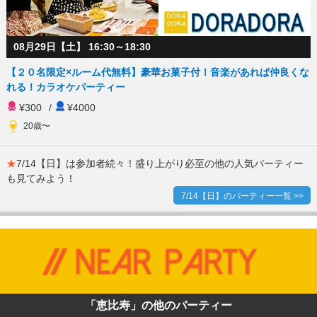
08月29日【土】 16:30～18:30
【２０名限定×ルーム代無料】豪華お菓子付！音楽があれば仲良くな
れる！カラオケパーティー
¥300
/
¥4000
20歳〜
★
7/14【日】は参加者続々！盛り上がり必至の他の人気パーティー
も見てみよう！
7/14【日】のパーティー一覧 >>
「恵比寿」の他のパーティー