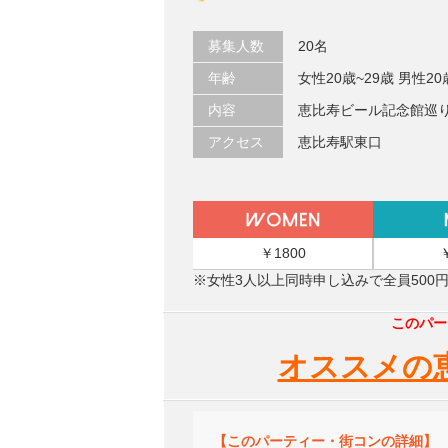
募集人数
20名
年齢
女性20歳~29歳 男性20
内容
恵比寿ビール記念館巡
アクセス
恵比寿駅東口
￥1800
※女性3人以上同時申し込みで全員500
このパー
オススメの
【このパーティー・街コンの詳細】