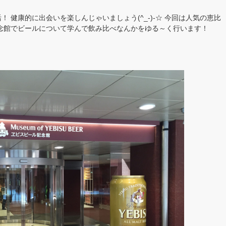
 健康的に出会いを楽しんじゃいましょう(^_-)-☆ 今回は人気の恵比
念館でビールについて学んで飲み比べなんかをゆる～く行います！