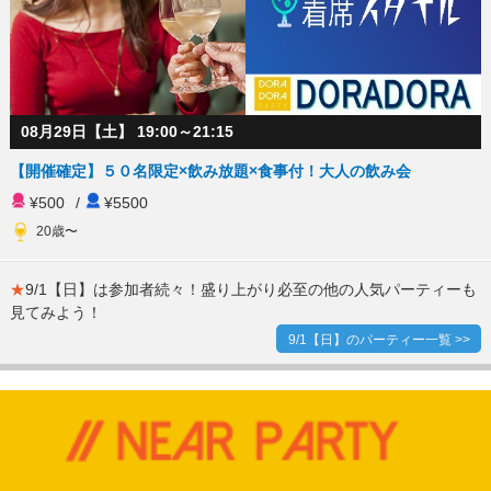
08月29日【土】 19:00～21:15
【開催確定】５０名限定×飲み放題×食事付！大人の飲み会
¥500
/
¥5500
20歳〜
★
9/1【日】は参加者続々！盛り上がり必至の他の人気パーティーも
見てみよう！
9/1【日】のパーティー一覧 >>