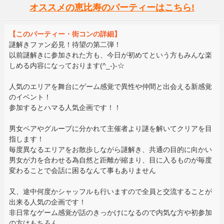
オススメの恵比寿のパーティーはこちら!
【このパーティー・街コンの詳細】
謎解きファン必見！待望の第二弾！
以前謎解きに参加された方も、今日が初めてという方もみんな楽
しめる内容になっております(^_-)-☆
人気のエリアを舞台にゲーム感覚で異性や仲間と出会える新感覚
のイベント！
参加するとハマる人気企画です！！
男女ペアやグループに分かれて主催者より謎を解いてクリアを目
指します！
毎度異なるエリアをお散歩しながら謎解き、共通の目的に向かい
男女が力を合わせる為自然と距離が縮まり、目に入るものが毎度
変わることで会話に困るなんて事もありません
又、途中何度かシャッフルも行いますので全員と交流することが
出来る人気の企画です！
非日常なゲーム感覚が話のきっかけになるので内気な方や初参加
の方はもちろん、