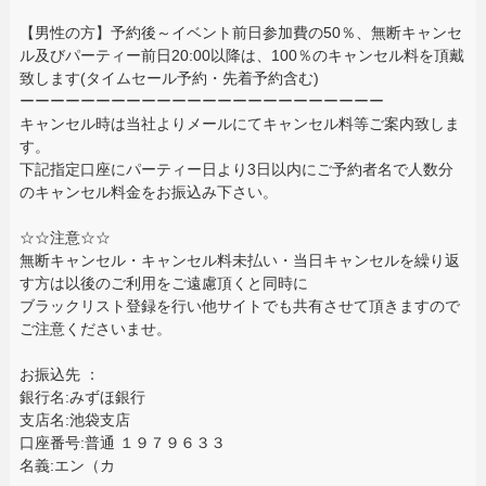
【男性の方】予約後～イベント前日参加費の50％、無断キャンセ
ル及びパーティー前日20:00以降は、100％のキャンセル料を頂戴
致します(タイムセール予約・先着予約含む)
ーーーーーーーーーーーーーーーーーーーーーーーー
キャンセル時は当社よりメールにてキャンセル料等ご案内致しま
す。
下記指定口座にパーティー日より3日以内にご予約者名で人数分
のキャンセル料金をお振込み下さい。
☆☆注意☆☆
無断キャンセル・キャンセル料未払い・当日キャンセルを繰り返
す方は以後のご利用をご遠慮頂くと同時に
ブラックリスト登録を行い他サイトでも共有させて頂きますので
ご注意くださいませ。
お振込先 ：
銀行名:みずほ銀行
支店名:池袋支店
口座番号:普通 １９７９６３３
名義:エン（カ