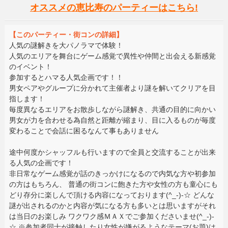
オススメの恵比寿のパーティーはこちら!
【このパーティー・街コンの詳細】
人気の謎解きを大パノラマで体験！
人気のエリアを舞台にゲーム感覚で異性や仲間と出会える新感覚
のイベント！
参加するとハマる人気企画です！！
男女ペアやグループに分かれて主催者より謎を解いてクリアを目
指します！
毎度異なるエリアをお散歩しながら謎解き、共通の目的に向かい
男女が力を合わせる為自然と距離が縮まり、目に入るものが毎度
変わることで会話に困るなんて事もありません
途中何度かシャッフルも行いますので全員と交流することが出来
る人気の企画です！
非日常なゲーム感覚が話のきっかけになるので内気な方や初参加
の方はもちろん、 普通の街コンに飽きた方や女性の方も童心にも
どり存分に楽しんで頂ける内容になっております(^_-)-☆ どんな
謎が出されるのかと内容が気になる方も多いとは思いますがそれ
は当日のお楽しみ ワクワク感ＭＡＸでご参加くださいませ(^_-)-
☆ ※参加者同士が接触したり女性が嫌がるようなテーマ(お題)は