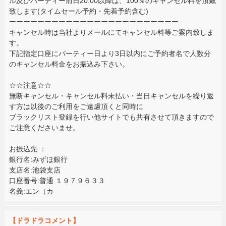
ル及びパーティー前日20:00以降は、100％のキャンセル料を頂戴
致します(タイムセール予約・先着予約含む)
ーーーーーーーーーーーーーーーーーーーーーーーー
キャンセル時は当社よりメールにてキャンセル料等ご案内致しま
す。
下記指定口座にパーティー日より3日以内にご予約者名で人数分
のキャンセル料金をお振込み下さい。
☆☆注意☆☆
無断キャンセル・キャンセル料未払い・当日キャンセルを繰り返
す方は以後のご利用をご遠慮頂くと同時に
ブラックリスト登録を行い他サイトでも共有させて頂きますので
ご注意くださいませ。
お振込先 ：
銀行名:みずほ銀行
支店名:池袋支店
口座番号:普通 １９７９６３３
名義:エン（カ
【ドラドラコメント】