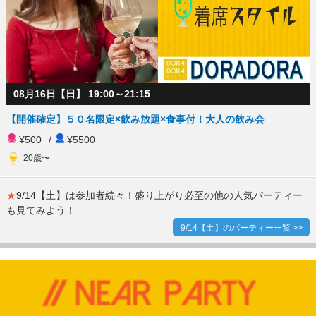
08月16日【日】 19:00～21:15
【開催確定】５０名限定×飲み放題×食事付！大人の飲み会
¥500
/
¥5500
20歳〜
★
9/14【土】は参加者続々！盛り上がり必至の他の人気パーティー
も見てみよう！
9/14【土】のパーティー一覧 >>