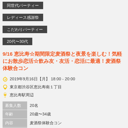
同世代パーティー
レディース感謝祭
こだわりパーティー
20代〜30代
9/16 恵比寿☆期間限定麦酒祭と夜景を楽しむ！気軽
にお散歩恋活☆飲み友・友活・恋活に最適！麦酒祭
体験合コン
2019年9月16日【月】 18:00 - 20:00
東京都渋谷区恵比寿南１丁目
恵比寿駅周辺
募集人数
20名
年齢
20歳〜34歳
内容
麦酒祭体験合コン