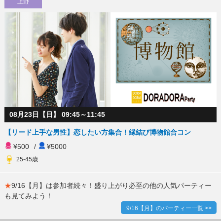
上野
08月23日【日】 09:45～11:45
【リード上手な男性】恋したい方集合！縁結び博物館合コン
¥500
/
¥5000
25-45歳
★
9/16【月】は参加者続々！盛り上がり必至の他の人気パーティー
も見てみよう！
9/16【月】のパーティー一覧 >>