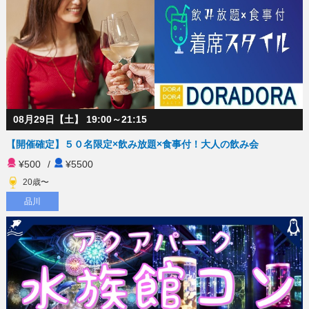
08月29日【土】 19:00～21:15
【開催確定】５０名限定×飲み放題×食事付！大人の飲み会
¥500
/
¥5500
20歳〜
品川