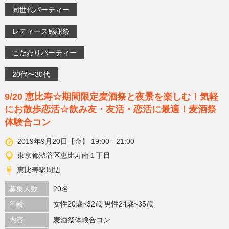
同世代パーティー
レディース感謝祭
こだわりパーティー
20代〜30代
9/20 恵比寿☆期間限定麦酒祭と夜景を楽しむ！気軽
にお散歩恋活☆飲み友・友活・恋活に最適！麦酒祭
体験合コン
2019年9月20日【金】 19:00 - 21:00
東京都渋谷区恵比寿南１丁目
恵比寿駅周辺
募集人数
20名
年齢
女性20歳~32歳 男性24歳~35歳
内容
麦酒祭体験合コン