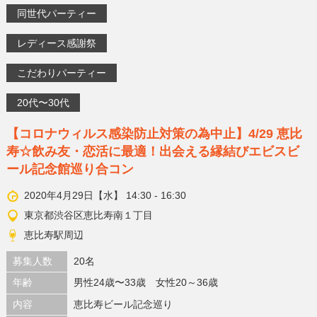
同世代パーティー
レディース感謝祭
こだわりパーティー
20代〜30代
【コロナウィルス感染防止対策の為中止】4/29 恵比
寿☆飲み友・恋活に最適！出会える縁結びエビスビ
ール記念館巡り合コン
2020年4月29日【水】 14:30 - 16:30
東京都渋谷区恵比寿南１丁目
恵比寿駅周辺
募集人数
20名
年齢
男性24歳〜33歳 女性20～36歳
内容
恵比寿ビール記念巡り