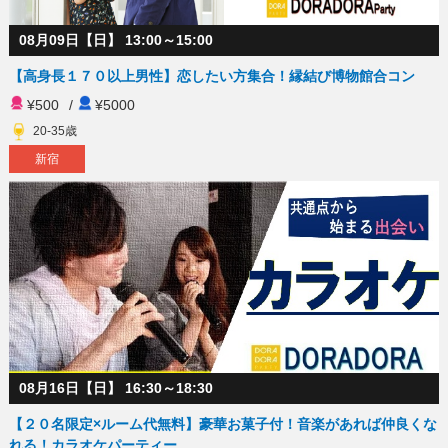
08月09日【日】 13:00～15:00
【高身長１７０以上男性】恋したい方集合！縁結び博物館合コン
¥500
/
¥5000
20-35歳
新宿
08月16日【日】 16:30～18:30
【２０名限定×ルーム代無料】豪華お菓子付！音楽があれば仲良くな
れる！カラオケパーティー