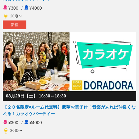
¥300
/
¥4000
20歳〜
新宿
08月29日【土】 16:30～18:30
【２０名限定×ルーム代無料】豪華お菓子付！音楽があれば仲良くな
れる！カラオケパーティー
¥300
/
¥4000
20歳〜