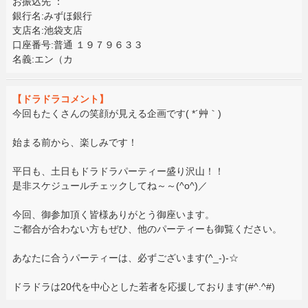
お振込先 ：
銀行名:みずほ銀行
支店名:池袋支店
口座番号:普通 １９７９６３３
名義:エン（カ
【ドラドラコメント】
今回もたくさんの笑顔が見える企画です( *´艸｀)
始まる前から、楽しみです！
平日も、土日もドラドラパーティー盛り沢山！！
是非スケジュールチェックしてね～～(^o^)／
今回、御参加頂く皆様ありがとう御座います。
ご都合が合わない方もぜひ、他のパーティーも御覧ください。
あなたに合うパーティーは、必ずございます(^_-)-☆
ドラドラは20代を中心とした若者を応援しております(#^.^#)