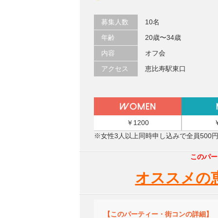
募集人数
10名
年齢
20歳〜34歳
内容
オフ会
アクセス
恵比寿駅東口
￥1200
※女性3人以上同時申し込みで全員500
このパー
オススメの
【このパーティー・街コンの詳細】