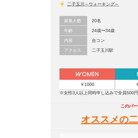
二子玉川～ウォーキング～
募集人数
20名
年齢
24歳〜34歳
内容
合コン
アクセス
二子玉川駅
￥1000
※女性3人以上同時申し込みで全員500
このパー
オススメの二