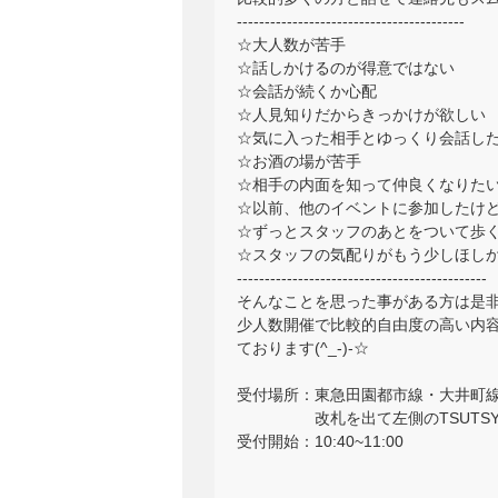
-----------------------------------------
☆大人数が苦手
☆話しかけるのが得意ではない
☆会話が続くか心配
☆人見知りだからきっかけが欲しい
☆気に入った相手とゆっくり会話し
☆お酒の場が苦手
☆相手の内面を知って仲良くなりた
☆以前、他のイベントに参加したけ
☆ずっとスタッフのあとをついて歩
☆スタッフの気配りがもう少しほし
---------------------------------------------
そんなことを思った事がある方は是
少人数開催で比較的自由度の高い内容
ております(^_-)-☆
受付場所：東急田園都市線・大井町
改札を出て左側のTSUTSYA
受付開始：10:40~11:00