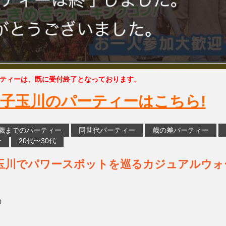
ティーは、既に受付終了となっております。
子玉川のパーティーはこちら!
5歳までのパーティー
同世代パーティー
歳の差パーティー
ー
20代〜30代
玉川でパワースポットを巡るカジュアルウォ
0
３