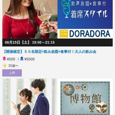
08月15日【土】 19:00～21:15
【開催確定】５０名限定×飲み放題×食事付！大人の飲み会
¥500
/
¥5500
20歳〜
上野