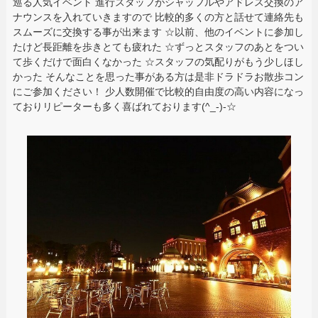
巡る人気イベント 進行スタッフがシャッフルやアドレス交換のア
ナウンスを入れていきますので 比較的多くの方と話せて連絡先も
スムーズに交換する事が出来ます ☆以前、他のイベントに参加し
たけど長距離を歩きとても疲れた ☆ずっとスタッフのあとをつい
て歩くだけで面白くなかった ☆スタッフの気配りがもう少しほし
かった そんなことを思った事がある方は是非ドラドラお散歩コン
にご参加ください！ 少人数開催で比較的自由度の高い内容になっ
ておりリピーターも多く喜ばれております(^_-)-☆