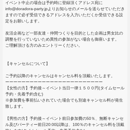
イベント中止の場合は予約時に登録頂くアドレス宛に
info@doradora-party.jpよりお知らせのメールを送らせていただき
ますので必ず受信できるアドレスを入力いただくか受信できる設
定をお願いします。
友活企画など一部友達・仲間つくりを目的とした企画は男女比の
調整を行っていないため異性の参加がない場合も御座います。
ご理解頂ける方のみエントリーください。
【キャンセルについて】
ご予約以降のキャンセルはキャンセル料を頂戴いたします。
ーーーーーーーーーーーーーーーーーーーーーーーー
【女性の方】予約後～イベント当日一律１５００円(タイムセール
予約・先着予約含む)
※参加費を事前払いされていた場合でも別途キャンセル料が発生
致します。
【男性の方】予約後～イベント前日参加費の50％、無断キャンセ
ル及びパーティー前日20:00以降は、100％のキャンセル料を頂戴