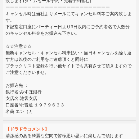
致します(タイムセール予約・先着予約含む)
ーーーーーーーーーーーーーーーーーーーーーーーー
キャンセル時は当社よりメールにてキャンセル料等ご案内致しま
す。
下記指定口座にパーティー日より3日以内にご予約者名で人数分
のキャンセル料金をお振込み下さい。
☆☆注意☆☆
無断キャンセル・キャンセル料未払い・当日キャンセルを繰り返
す方は以後のご利用をご遠慮頂くと同時に
ブラックリスト登録を行い他サイトでも共有させて頂きますので
ご注意くださいませ。
お振込先 ：
銀行名:みずほ銀行
支店名:池袋支店
口座番号:普通 １９７９６３３
名義:エン（カ
【ドラドラコメント】
清潔感のある綺麗な空間で皆様思い思いに楽しんで頂けます！