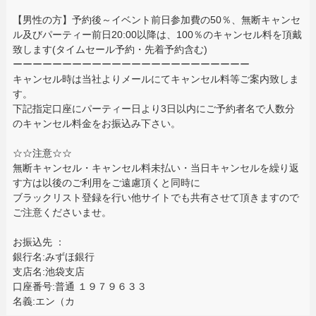
【男性の方】予約後～イベント前日参加費の50％、無断キャンセ
ル及びパーティー前日20:00以降は、100％のキャンセル料を頂戴
致します(タイムセール予約・先着予約含む)
ーーーーーーーーーーーーーーーーーーーーーーーー
キャンセル時は当社よりメールにてキャンセル料等ご案内致しま
す。
下記指定口座にパーティー日より3日以内にご予約者名で人数分
のキャンセル料金をお振込み下さい。
☆☆注意☆☆
無断キャンセル・キャンセル料未払い・当日キャンセルを繰り返
す方は以後のご利用をご遠慮頂くと同時に
ブラックリスト登録を行い他サイトでも共有させて頂きますので
ご注意くださいませ。
お振込先 ：
銀行名:みずほ銀行
支店名:池袋支店
口座番号:普通 １９７９６３３
名義:エン（カ