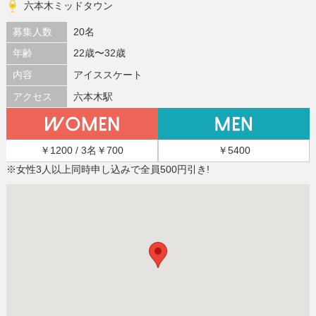
六本木ミッドタウン
募集人数
20名
年齢
22歳〜32歳
内容
アイススケート
アクセス
六本木駅
￥1200 / 3名￥700
￥5400
※女性3人以上同時申し込みで全員500円引き!