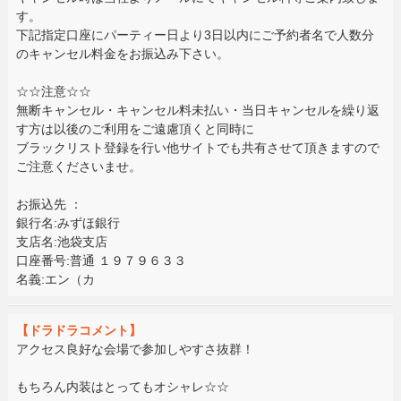
す。
下記指定口座にパーティー日より3日以内にご予約者名で人数分
のキャンセル料金をお振込み下さい。
☆☆注意☆☆
無断キャンセル・キャンセル料未払い・当日キャンセルを繰り返
す方は以後のご利用をご遠慮頂くと同時に
ブラックリスト登録を行い他サイトでも共有させて頂きますので
ご注意くださいませ。
お振込先 ：
銀行名:みずほ銀行
支店名:池袋支店
口座番号:普通 １９７９６３３
名義:エン（カ
【ドラドラコメント】
アクセス良好な会場で参加しやすさ抜群！
もちろん内装はとってもオシャレ☆☆