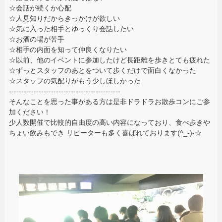
☆会話が続くか心配
☆人見知りだからきっかけが欲しい
☆気に入った相手とゆっくり会話したい
☆お酒の場が苦手
☆相手の内面を知って仲良くなりたい
☆以前、他のイベントに参加したけど長距離を歩きとても疲れた
☆ずっとスタッフのあとをついて歩くだけで面白くなかった
☆スタッフの気配りがもう少しほしかった
---------------------------------------------
そんなことを思った事がある方は是非ドラドラお散歩コンにご参
加ください！
少人数開催で比較的自由度の高い内容になっており、食べ歩きや
ちょい飲みもでき リピーターも多く喜ばれております(^_-)-☆