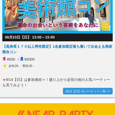
08月23日【日】 13:00～15:00
【高身長１７０以上男性限定】1名参加限定落ち着いて出会える美術
館合コン
¥500
/
¥5000
女性26- 男性28-
★
8/14【日】は参加者続々！盛り上がり必至の他の人気パーティー
も見てみよう！
8/14【日】のパーティー一覧 >>