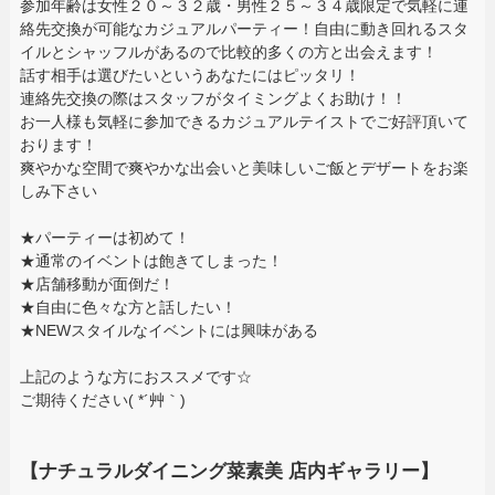
参加年齢は女性２０～３２歳・男性２５～３４歳限定で気軽に連
絡先交換が可能なカジュアルパーティー！自由に動き回れるスタ
イルとシャッフルがあるので比較的多くの方と出会えます！
話す相手は選びたいというあなたにはピッタリ！
連絡先交換の際はスタッフがタイミングよくお助け！！
お一人様も気軽に参加できるカジュアルテイストでご好評頂いて
おります！
爽やかな空間で爽やかな出会いと美味しいご飯とデザートをお楽
しみ下さい
★パーティーは初めて！
★通常のイベントは飽きてしまった！
★店舗移動が面倒だ！
★自由に色々な方と話したい！
★NEWスタイルなイベントには興味がある
上記のような方におススメです☆
ご期待ください( *´艸｀)
【ナチュラルダイニング菜素美 店内ギャラリー】