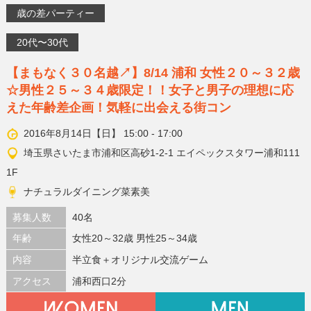
歳の差パーティー
20代〜30代
【まもなく３０名越↗】8/14 浦和 女性２０～３２歳
☆男性２５～３４歳限定！！女子と男子の理想に応
えた年齢差企画！気軽に出会える街コン
2016年8月14日【日】 15:00 - 17:00
埼玉県さいたま市浦和区高砂1-2-1 エイペックスタワー浦和111
1F
ナチュラルダイニング菜素美
募集人数
40名
年齢
女性20～32歳 男性25～34歳
内容
半立食＋オリジナル交流ゲーム
アクセス
浦和西口2分