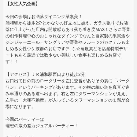
【女性人気企画】
今回の会場はお洒落ダイニング菜素美！
浦和駅から徒歩2分とかなりの好立地に加え、ガラス張りでお洒
落に仕上がった店内は開放感もあり落ち着き度MAX！さらに野菜
の創作料理中心のおしゃれなダイングでなんと自家製の果実酒や
ジンジャーエール・サングリアや野菜やフルーツのカクテルも楽
しめる女性ウケ抜群のお店です(^_-)-☆毎度異なる店舗特製デザ
ートもある最近では数少ない美味しい食事も楽しめるお店で
す！！
【アクセス】ＪＲ浦和駅西口より徒歩2分
西口出て目の前のロータリーを左に交番がありその裏に「パーク
ワン」というパーキングがあります。その横の細い道を真直ぐ進
み車通りのある道へ出ます。右と左にタワーマンションが見え、
左手の「大和不動産」が入っているタワーマンションの１階が会
場になります。
今回のパーティーは
理想の歳の差カジュアルパーティー！