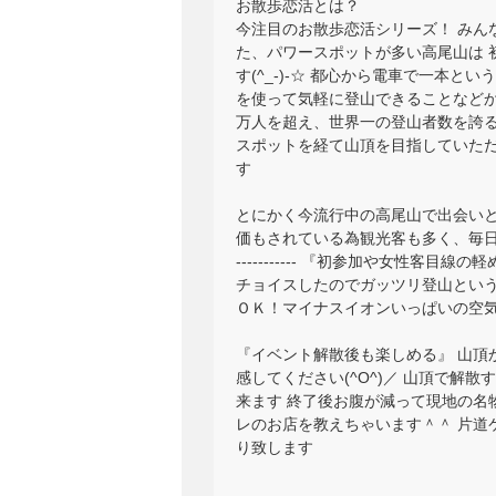
お散歩恋活とは？
今注目のお散歩恋活シリーズ！ みん
た、パワースポットが多い高尾山は 
す(^_-)-☆ 都心から電車で一本
を使って気軽に登山できることなどか
万人を超え、世界一の登山者数を誇る
スポットを経て山頂を目指していただ
す
とにかく今流行中の高尾山で出会いと
価もされている為観光客も多く、毎日賑わいをみせています！ 
----------- 『初参加や女性
チョイスしたのでガッツリ登山とい
ＯＫ！マイナスイオンいっぱいの空気
『イベント解散後も楽しめる』 山頂
感してください(^O^)／ 山頂で
来ます 終了後お腹が減って現地の名
レのお店を教えちゃいます＾＾ 片道
り致します