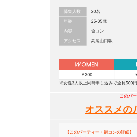
募集人数
20名
年齢
25-35歳
内容
合コン
アクセス
高尾山口駅
￥300
※女性3人以上同時申し込みで全員500
このパー
オススメの
【このパーティー・街コンの詳細】