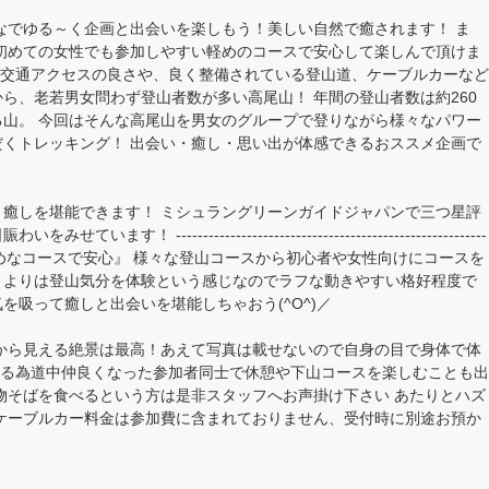
なでゆる～く企画と出会いを楽しもう！美しい自然で癒されます！ ま
初めての女性でも参加しやすい軽めのコースで安心して楽しんで頂けま
という交通アクセスの良さや、良く整備されている登山道、ケーブルカーなど
ら、老若男女問わず登山者数が多い高尾山！ 年間の登山者数は約260
山。 今回はそんな高尾山を男女のグループで登りながら様々なパワー
くトレッキング！ 出会い・癒し・思い出が体感できるおススメ企画で
癒しを堪能できます！ ミシュラングリーンガイドジャパンで三つ星評
---------------------------------------------------------
客目線の軽めなコースで安心』 様々な登山コースから初心者や女性向けにコースを
うよりは登山気分を体験という感じなのでラフな動きやすい格好程度で
を吸って癒しと出会いを堪能しちゃおう(^O^)／
から見える絶景は最高！あえて写真は載せないので自身の目で身体で体
解散する為道中仲良くなった参加者同士で休憩や下山コースを楽しむことも出
物そばを食べるという方は是非スタッフへお声掛け下さい あたりとハズ
ケーブルカー料金は参加費に含まれておりません、受付時に別途お預か