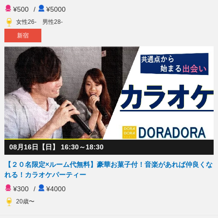
¥500
/
¥5000
女性26- 男性28-
新宿
08月16日【日】 16:30～18:30
【２０名限定×ルーム代無料】豪華お菓子付！音楽があれば仲良くな
れる！カラオケパーティー
¥300
/
¥4000
20歳〜