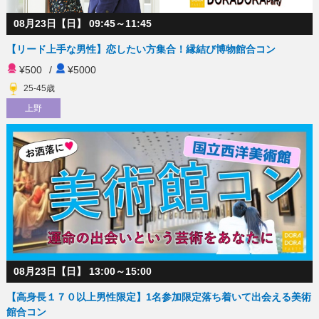
08月23日【日】 09:45～11:45
【リード上手な男性】恋したい方集合！縁結び博物館合コン
¥500
/
¥5000
25-45歳
上野
08月23日【日】 13:00～15:00
【高身長１７０以上男性限定】1名参加限定落ち着いて出会える美術
館合コン